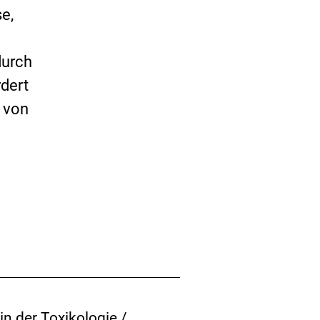
se,
durch
dert
g von
m
n der Toxikologie /