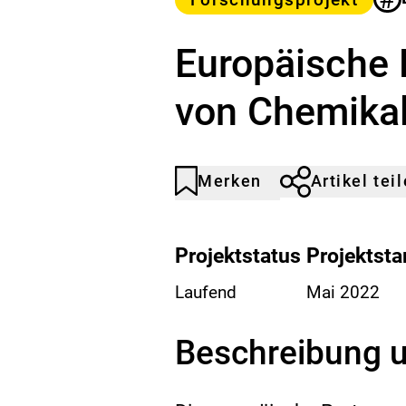
Europäische 
von Chemikal
Merken
Artikel tei
Artikel
Durch
nicht
Klicken
gemerkt
der
Merkliste
Projektstatus
Projektsta
hinzufügen.
Laufend
Mai 2022
Beschreibung u