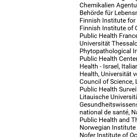
Chemikalien Agentu
Behörde für Lebensm
Finnish Institute fo
Finnish Institute of
Public Health France
Universität Thessalo
Phytopathological In
Public Health Center
Health - Israel, Itali
Health, Universität v
Council of Science, 
Public Health Survei
Litauische Universitä
Gesundheitswissens
national de santé, Na
Public Health and T
Norwegian Institute 
Nofer Institute of O