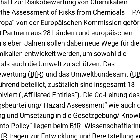
s
chaft zur Risikobewertung von Chemikalien
i
r the Assessment of Risks from Chemicals – P
k
o
Europa“ von der Europäischen Kommission geför
-
0 Partnern aus 28 Ländern und europäischen
B
e
 sieben Jahren sollen dabei neue Wege für die
w
ikalien entwickelt werden, um sowohl die
e
r
als auch die Umwelt zu schützen. Das
t
u
ewertung (
BfR
) und das Umweltbundesamt (
U
n
ührend beteiligt, zusätzlich sind insgesamt 18
g
lviert („Affiliated Entities“). Die Co-Leitung des
gsbeurteilung/ Hazard Assessment“ wie auch 
g und Umsetzung in die Gesetzgebung/ Know
to Policy“ liegen beim
BfR
. Wissenschaftleri
BfR
tragen zur Entwicklung und Bereitstellung 