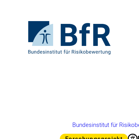
Direkt
zum
Seiteninhalt
springen
Zur
Startseite
von
BfR
–
Bundesinstitut
für
Risikobewertung
Brotkrumennavigation
Bundesinstitut für Risiko
#
Kategorie
Forschungsprojekt