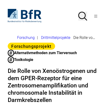
Direkt
zum
Seiteninhalt
Zur
Suche
Suche
springen
Startseite
Menü
von
öffnen
BfR
–
Bundesinstitut
Brotkrumennavigation
Forschung
|
Drittmittelprojekte
Die Rolle von Xenoöstrogenen und dem GPER-Rezeptor für eine Zentrosomenamplifikation und chromosomale Instabilität in Darmkrebszellen
für
Risikobewertung
Kategorie
Forschungsprojekt
#
Alternativmethoden zum Tierversuch
#
Toxikologie
Die Rolle von Xenoöstrogenen und
dem GPER-Rezeptor für eine
Zentrosomenamplifikation und
chromosomale Instabilität in
Darmkrebszellen