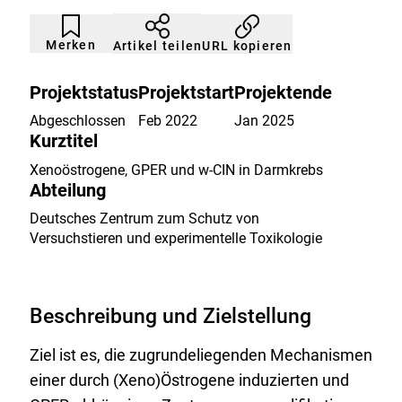
Artikel
Durch
nicht
Klicken
Merken
URL kopieren
Artikel teilen
gemerkt
der
Merkliste
hinzufügen.
Projektstatus
Projektstart
Projektende
Abgeschlossen
Feb 2022
Jan 2025
Kurztitel
Xenoöstrogene, GPER und w-CIN in Darmkrebs
Abteilung
Deutsches Zentrum zum Schutz von
Versuchstieren und experimentelle Toxikologie
Beschreibung und Zielstellung
Ziel ist es, die zugrundeliegenden Mechanismen
einer durch (Xeno)Östrogene induzierten und