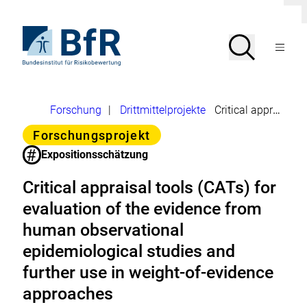
Direkt
Dial
zum
schl
Seiteninhalt
Zur
Suche
Suche
springen
Startseite
Menü
von
öffnen
BfR
–
Bundesinstitut
Brotkrumennavigation
Forschung
|
Drittmittelprojekte
Critical appraisal tools (CATs) for evaluation of the evidence from human observational epidemiological studies and further use in weight-of-evidence approaches
für
Risikobewertung
Kategorie
Forschungsprojekt
#
Expositionsschätzung
Critical appraisal tools (CATs) for
evaluation of the evidence from
human observational
epidemiological studies and
further use in weight-of-evidence
approaches