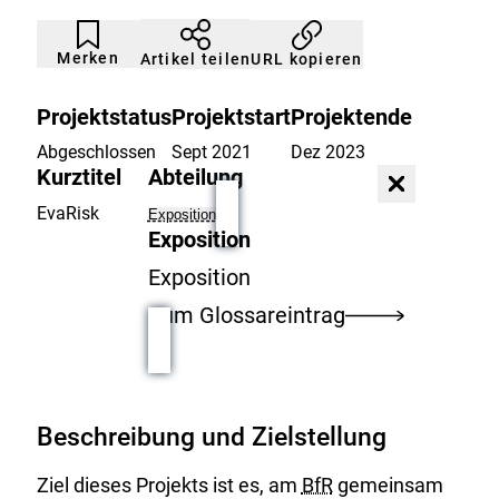
Artikel
Durch
nicht
Klicken
Merken
URL kopieren
Artikel teilen
gemerkt
der
Merkliste
hinzufügen.
Projektstatus
Projektstart
Projektende
Abgeschlossen
Sept 2021
Dez 2023
Kurztitel
Abteilung
Dialog
schließen
EvaRisk
Exposition
Exposition
Exposition
Zum Glossareintrag
Beschreibung und Zielstellung
Ziel dieses Projekts ist es, am
BfR
gemeinsam