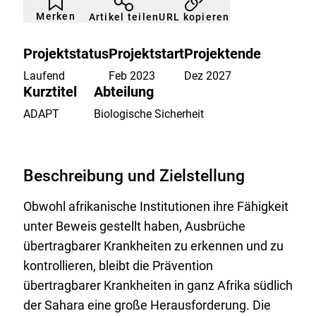
nicht
Klicken
Merken
URL kopieren
Artikel teilen
gemerkt
der
Merkliste
hinzufügen.
Projektstatus
Projektstart
Projektende
Laufend
Feb 2023
Dez 2027
Kurztitel
Abteilung
ADAPT
Biologische Sicherheit
Beschreibung und Zielstellung
Obwohl afrikanische Institutionen ihre Fähigkeit
unter Beweis gestellt haben, Ausbrüche
übertragbarer Krankheiten zu erkennen und zu
kontrollieren, bleibt die Prävention
übertragbarer Krankheiten in ganz Afrika südlich
der Sahara eine große Herausforderung. Die