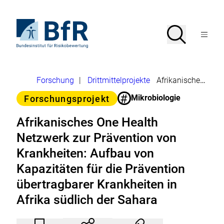
Direkt
zum
Seiteninhalt
Zur
Suche
Suche
springen
Startseite
Menü
von
öffnen
BfR
–
Bundesinstitut
Brotkrumennavigation
Forschung
|
Drittmittelprojekte
Afrikanisches One Health Netzwerk zur Prävention von Krankheiten: Aufbau von Kapazitäten für die Prävention übertragbarer Krankheiten in Afrika südlich der Sahara
für
Risikobewertung
#
Kategorie
Mikrobiologie
Forschungsprojekt
Afrikanisches One Health
Netzwerk zur Prävention von
Krankheiten: Aufbau von
Kapazitäten für die Prävention
übertragbarer Krankheiten in
Afrika südlich der Sahara
Artikel
Durch