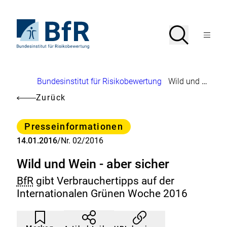
Direkt
zum
Seiteninhalt
Zur
Suche
Suche
springen
Startseite
Menü
von
öffnen
BfR
–
Bundesinstitut
Brotkrumennavigation
Bundesinstitut für Risikobewertung
Wild und Wein - aber sicher
für
Risikobewertung
Zurück
Kategorie
Presseinformationen
14.01.2016
/
Nr. 02/2016
Wild und Wein - aber sicher
BfR
gibt Verbrauchertipps auf der
Internationalen Grünen Woche 2016
Artikel
Durch
nicht
Klicken