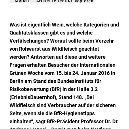
Merken
URL kopieren
Artikel teilen
gemerkt
der
Merkliste
hinzufügen.
Was ist eigentlich Wein, welche Kategorien und
Qualitätsklassen gibt es und welche
Verfälschungen? Worauf sollte beim Verzehr
von Rohwurst aus Wildfleisch geachtet
werden? Antworten auf diese und weitere
Fragen erhalten Besucher der Internationalen
Grünen Woche vom 15. bis 24. Januar 2016 in
Berlin am Stand des Bundesinstituts für
Risikobewertung (BfR) in der Halle 3.2
(ErlebnisBauernhof), Stand 148. „Bei
Wildfleisch sind Verbraucher auf der sicheren
Seite, wenn sie die BfR-Hygienetipps
einhalten“, sagt BfR-Präsident Professor Dr. Dr.