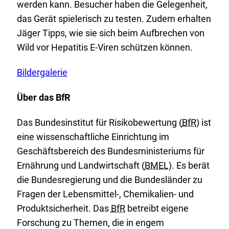
werden kann. Besucher haben die Gelegenheit,
das Gerät spielerisch zu testen. Zudem erhalten
Jäger Tipps, wie sie sich beim Aufbrechen von
Wild vor Hepatitis E-Viren schützen können.
E
Bildergalerie
x
Über das BfR
t
e
Das Bundesinstitut für Risikobewertung (
BfR
) ist
r
eine wissenschaftliche Einrichtung im
n
Geschäftsbereich des Bundesministeriums für
e
Ernährung und Landwirtschaft (
BMEL
). Es berät
r
die Bundesregierung und die Bundesländer zu
L
Fragen der Lebensmittel-, Chemikalien- und
i
Produktsicherheit. Das
BfR
betreibt eigene
n
Forschung zu Themen, die in engem