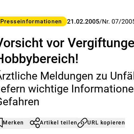
a
s
B
u
ategorie
21.02.2005
/
Nr. 07/200
Presseinformationen
n
d
Vorsicht vor Vergiftung
e
s
-
Hobbybereich!
I
n
s
Ärztliche Meldungen zu Unfä
t
i
liefern wichtige Informatione
t
u
Gefahren
t
f
ü
r
Merken
Artikel teilen
URL kopieren
rtikel
urch
R
icht
licken