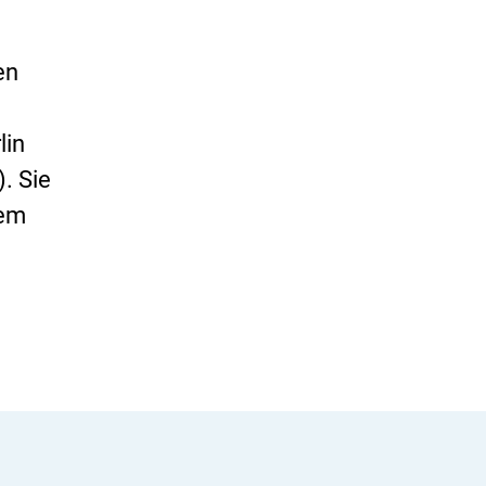
en
lin
. Sie
dem