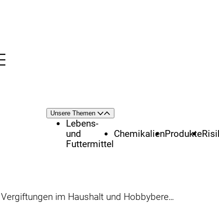
Menü
nü
Themenschwerpunkte
Unsere Themen
Öffnen
Schließen
Lebens-
und
Chemikalien
Produkte
Ris
Futtermittel
 Vergiftungen im Haushalt und Hobbybereich!