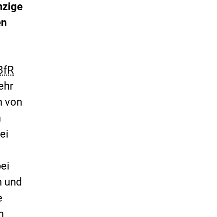
nzige
en
BfR
ehr
n von
n
ei
bei
n und
e
n