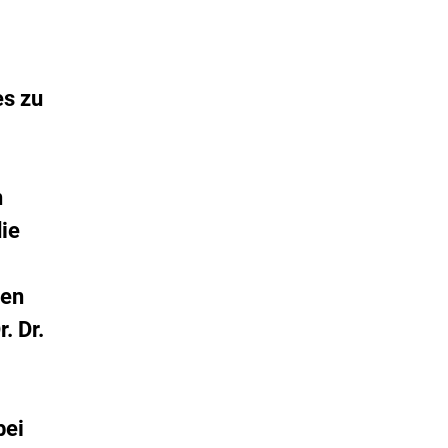
es zu
h
die
hen
. Dr.
bei