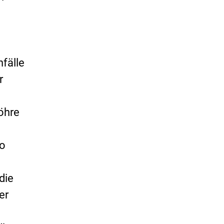
fälle
r
öhre
so
die
er