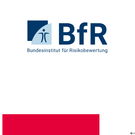
Direkt
zum
Seiteninhalt
springen
Zur
Startseite
von
BfR
–
Bundesinstitut
für
Risikobewertung
Br