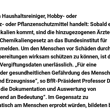
i
emerkt
er
s
erkliste
i
inzufügen.
k
m Haushaltsreiniger, Hobby- oder
o
- oder Pflanzenschutzmittel handelt: Sobald 
-
B
kalien kommt, sind die hinzugezogenen Ärzte
e
 Chemikaliengesetz an das Bundesinstitut für
w
e
u melden. Um den Menschen vor Schäden durc
r
bereitungen wirksam schützen zu können, ist 
t
u
ergiftungsdaten unerlässlich. „Für eine
n
g
g der gesundheitlichen Gefährdung des Mensc
d Erzeugnisse“, so BfR-Präsident Professor Dr
 die Dokumentation und Auswertung von
end an Bedeutung“. Im Gegensatz zu
atisch am Menschen erprobt würden, bildeten 