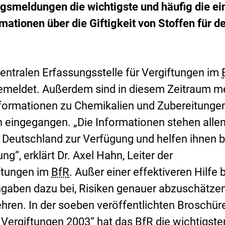
gsmeldungen die wichtigste und häufig die ei
mationen über die Giftigkeit von Stoffen für d
entralen Erfassungsstelle für Vergiftungen im
gemeldet. Außerdem sind in diesem Zeitraum m
nformationen zu Chemikalien und Zubereitunge
n eingegangen. „Die Informationen stehen alle
n Deutschland zur Verfügung und helfen ihnen b
g“, erklärt Dr. Axel Hahn, Leiter der
iftungen im
BfR
. Außer einer effektiveren Hilfe 
ngaben dazu bei, Risiken genauer abzuschätze
ren. In der soeben veröffentlichten Broschür
i Vergiftungen 2003“ hat das
BfR
die wichtigste