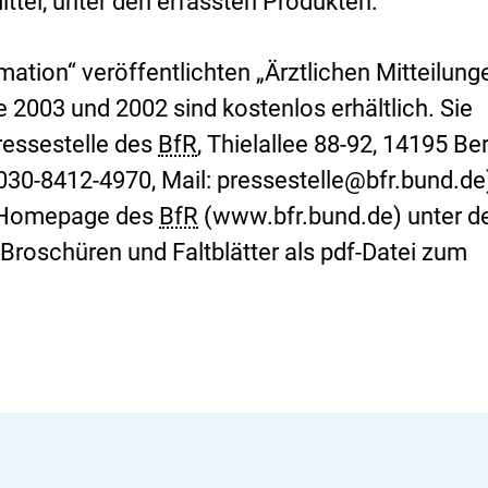
tel, unter den erfassten Produkten.
rmation“ veröffentlichten „Ärztlichen Mitteilung
e 2003 und 2002 sind kostenlos erhältlich. Sie
Pressestelle des
BfR
, Thielallee 88-92, 14195 Ber
 030-8412-4970,
Mail
: pressestelle@bfr.bund.de)
Homepage
des
BfR
(www.bfr.bund.de) unter 
roschüren und Faltblätter als pdf-Datei zum