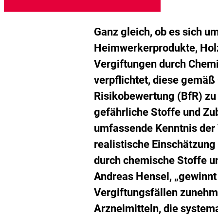
g
d
M
h
Ganz gleich, ob es sich u
Heimwerkerprodukte, Holz
Vergiftungen durch Chemi
verpflichtet, diese gemäß
Risikobewertung (BfR) z
gefährliche Stoffe und Zu
umfassende Kenntnis der V
realistische Einschätzun
durch chemische Stoffe un
Andreas Hensel, „gewinnt
Vergiftungsfällen zunehm
Arzneimitteln, die system