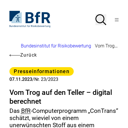
Direkt
zum
Seiteninhalt
Zur
Suche
Suche
springen
Startseite
Menü
von
öffnen
BfR
–
Bundesinstitut
Brotkrumennavigation
Bundesinstitut für Risikobewertung
Vom Trog auf den Teller – digital berechnet
für
Risikobewertung
Zurück
Kategorie
Presseinformationen
07.11.2023
/
Nr. 23/2023
Vom Trog auf den Teller – digital
berechnet
Das
BfR
-Computerprogramm „ConTrans“
schätzt, wieviel von einem
unerwünschten Stoff aus einem