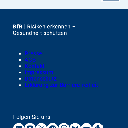
Zur
Startseite
von
Footer
Presse
Meta-
AGB
Navigation
Kontakt
Impressum
Datenschutz
Erklärung zur Barrierefreiheit
Folgen Sie uns
Externer
Externer
Externer
Externer
Externer
Externer
Externer
Externer