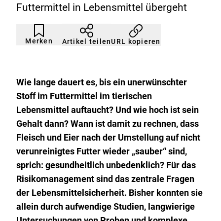
Futtermittel in Lebensmittel übergeht
Artikel
Durch
nicht
Klicken
Merken
URL kopieren
Artikel teilen
gemerkt
der
Merkliste
hinzufügen.
Wie lange dauert es, bis ein unerwünschter
Stoff im Futtermittel im tierischen
Lebensmittel auftaucht? Und wie hoch ist sein
Gehalt dann? Wann ist damit zu rechnen, dass
Fleisch und Eier nach der Umstellung auf nicht
verunreinigtes Futter wieder „sauber“ sind,
sprich: gesundheitlich unbedenklich? Für das
Risikomanagement sind das zentrale Fragen
der Lebensmittelsicherheit. Bisher konnten sie
allein durch aufwendige Studien, langwierige
Untersuchungen von Proben und komplexe