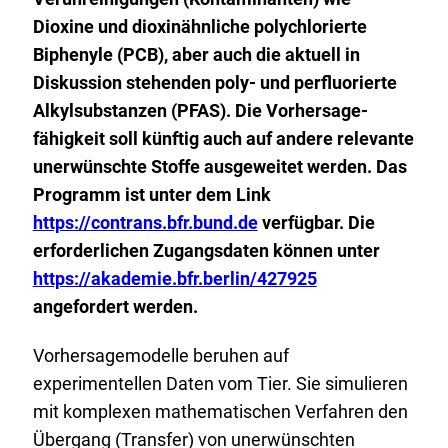
Dioxine und dioxinähnliche polychlorierte
Biphenyle (PCB), aber auch die aktuell in
Diskussion stehenden poly- und perfluorierte
Alkylsubstanzen (PFAS). Die Vorhersage­
fähigkeit soll künftig auch auf andere relevante
unerwünschte Stoffe ausgeweitet werden. Das
E
Programm ist unter dem Link
x
https://contrans.bfr.bund.de
verfügbar. Die
t
E
erforderlichen Zugangsdaten können unter
e
x
https://akademie.bfr.berlin/427925
r
t
angefordert werden.
n
e
Vorhersagemodelle beruhen auf
e
r
experimentellen Daten vom Tier. Sie simulieren
r
n
mit komplexen mathematischen Verfahren den
L
e
Übergang (Transfer) von unerwünschten
i
r