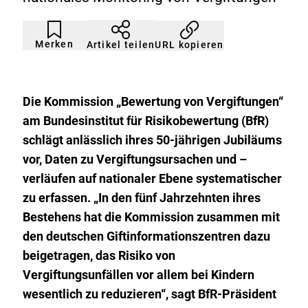
Artikel
Durch
nicht
Klicken
Merken
URL kopieren
Artikel teilen
gemerkt
der
Merkliste
hinzufügen.
Die Kommission „Bewertung von Vergiftungen“
am Bundesinstitut für Risikobewertung (BfR)
schlägt anlässlich ihres 50-jährigen Jubiläums
vor, Daten zu Vergiftungsursachen und –
verläufen auf nationaler Ebene systematischer
zu erfassen. „In den fünf Jahrzehnten ihres
Bestehens hat die Kommission zusammen mit
den deutschen Giftinformationszentren dazu
beigetragen, das Risiko von
Vergiftungsunfällen vor allem bei Kindern
wesentlich zu reduzieren“, sagt BfR-Präsident