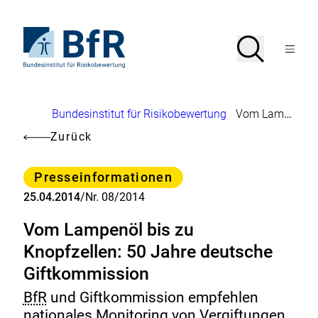
Direkt
zum
Seiteninhalt
Zur
Suche
Suche
springen
Startseite
Menü
von
öffnen
BfR
–
Bundesinstitut
Brotkrumennavigation
Bundesinstitut für Risikobewertung
Vom Lampenöl bis zu Knopfzellen: 50 Jahre deutsche Giftkommission
für
Risikobewertung
Zurück
Kategorie
Presseinformationen
25.04.2014
/
Nr. 08/2014
Vom Lampenöl bis zu
Knopfzellen: 50 Jahre deutsche
Giftkommission
BfR
und Giftkommission empfehlen
nationales Monitoring von Vergiftungen