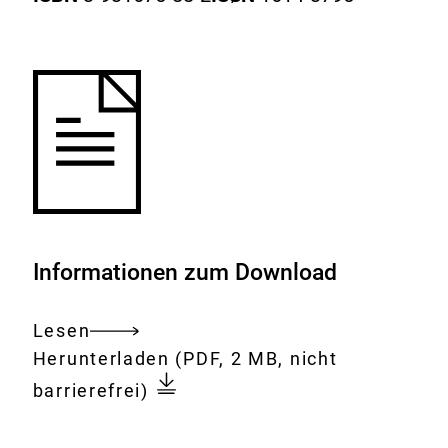
Informationen zum Download
Lesen
Gesamtes
Download:
Verwendung
Herunterladen
(PDF, 2 MB, nicht
Dokument
von
barrierefrei)
Mineralstoffen
in