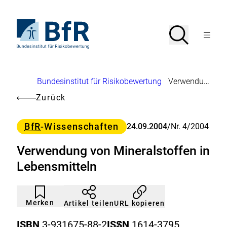
Direkt
zum
Seiteninhalt
Zur
Suche
Suche
springen
Startseite
Menü
von
öffnen
BfR
–
Bundesinstitut
Brotkrumennavigation
Bundesinstitut für Risikobewertung
Verwendung von Mineralstoffen in Lebensmitteln
für
Risikobewertung
Zurück
Kategorie
BfR
-Wissenschaften
24.09.2004
/
Nr. 4/2004
Verwendung von Mineralstoffen in
Lebensmitteln
Artikel
Durch
nicht
Klicken
Merken
URL kopieren
Artikel teilen
gemerkt
der
Merkliste
ISBN
3-931675-88-2
ISSN
/
1614-3795
hinzufügen.