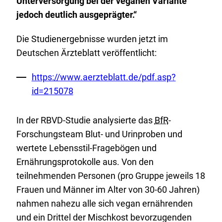
Unterversorgung bei der veganen Variante
jedoch deutlich ausgeprägter.“
Die Studienergebnisse wurden jetzt im
Deutschen Ärzteblatt veröffentlicht:
Externer
https://www.aerzteblatt.de/pdf.asp?
Link:
id=215078
In der RBVD-Studie analysierte das
BfR
-
Forschungsteam Blut- und Urinproben und
wertete Lebensstil-Fragebögen und
Ernährungsprotokolle aus. Von den
teilnehmenden Personen (pro Gruppe jeweils 18
Frauen und Männer im Alter von 30-60 Jahren)
nahmen nahezu alle sich vegan ernährenden
und ein Drittel der Mischkost bevorzugenden