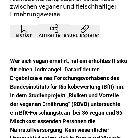
zwischen veganer und fleischhaltiger
Ernährungsweise
Artikel
Durch
nicht
Klicken
Merken
URL kopieren
Artikel teilen
gemerkt
der
Merkliste
hinzufügen.
Wer sich vegan ernährt, hat ein erhöhtes Risiko
für einen Jodmangel. Darauf deuten
Ergebnisse eines Forschungsvorhabens des
Bundesinstituts für Risikobewertung (BfR) hin.
In dem Studienprojekt „Risiken und Vorteile
der veganen Ernährung“ (RBVD) untersuchte
ein BfR-Forschungsteam bei 36 vegan und 36
Mischkost essenden Personen die
Nährstoffversorgung. Kein wesentlicher