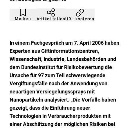
Artikel
Durch
nicht
Klicken
Merken
URL kopieren
Artikel teilen
gemerkt
der
Merkliste
hinzufügen.
In einem Fachgespräch am 7. April 2006 haben
Experten aus Giftinformationszentren,
Wissenschaft, Industrie, Landesbehörden und
dem Bundesinstitut für Risikobewertung die
Ursache für 97 zum Teil schwerwiegende
Vergiftungsfälle nach der Anwendung von
neuartigen Versiegelungssprays mit
Nanopartikeln analysiert. „Die Vorfälle haben
gezeigt, dass die Einführung neuer
Technologien in Verbraucherprodukten mit
einer Abschätzung der möglichen Risiken bei