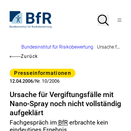
Direkt
zum
Seiteninhalt
Zur
Suche
Suche
springen
Startseite
Menü
von
öffnen
BfR
–
Bundesinstitut
Brotkrumennavigation
Bundesinstitut für Risikobewertung
Ursache für Vergiftungsfälle mit Nano-Spray noch nicht vollständig aufgeklärt
für
Risikobewertung
Zurück
Kategorie
Presseinformationen
12.04.2006
/
Nr. 10/2006
Ursache für Vergiftungsfälle mit
Nano-Spray noch nicht vollständig
aufgeklärt
Fachgespräch im
BfR
erbrachte kein
eindeutiges Ergebnis