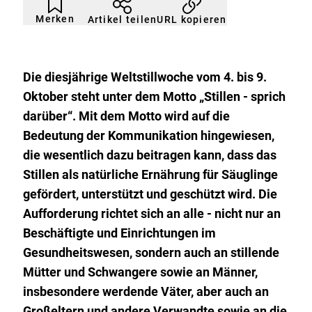
Artikel
Durch
nicht
Klicken
Merken
URL kopieren
Artikel teilen
gemerkt
der
Merkliste
hinzufügen.
Die diesjährige Weltstillwoche vom 4. bis 9.
Oktober steht unter dem Motto „Stillen - sprich
darüber“. Mit dem Motto wird auf die
Bedeutung der Kommunikation hingewiesen,
die wesentlich dazu beitragen kann, dass das
Stillen als natürliche Ernährung für Säuglinge
gefördert, unterstützt und geschützt wird. Die
Aufforderung richtet sich an alle - nicht nur an
Beschäftigte und Einrichtungen im
Gesundheitswesen, sondern auch an stillende
Mütter und Schwangere sowie an Männer,
insbesondere werdende Väter, aber auch an
Großeltern und andere Verwandte sowie an die