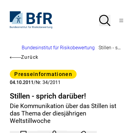
Direkt
zum
Seiteninhalt
Zur
Suche
Suche
springen
Startseite
Menü
von
öffnen
BfR
–
Bundesinstitut
Brotkrumennavigation
Bundesinstitut für Risikobewertung
Stillen - sprich darüber!
für
Risikobewertung
Zurück
Kategorie
Presseinformationen
04.10.2011
/
Nr. 34/2011
Stillen - sprich darüber!
Die Kommunikation über das Stillen ist
das Thema der diesjährigen
Weltstillwoche