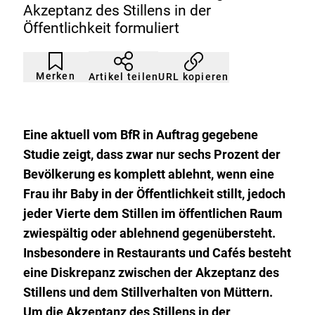
Akzeptanz des Stillens in der
Öffentlichkeit formuliert
Artikel
Durch
nicht
Klicken
Merken
URL kopieren
Artikel teilen
gemerkt
der
Merkliste
hinzufügen.
Eine aktuell vom BfR in Auftrag gegebene
Studie zeigt, dass zwar nur sechs Prozent der
Bevölkerung es komplett ablehnt, wenn eine
Frau ihr Baby in der Öffentlichkeit stillt, jedoch
jeder Vierte dem Stillen im öffentlichen Raum
zwiespältig oder ablehnend gegenübersteht.
Insbesondere in Restaurants und Cafés besteht
eine Diskrepanz zwischen der Akzeptanz des
Stillens und dem Stillverhalten von Müttern.
Um die Akzeptanz des Stillens in der