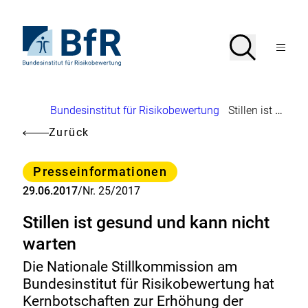
Direkt
zum
Seiteninhalt
Zur
Suche
Suche
springen
Startseite
Menü
von
öffnen
BfR
–
Bundesinstitut
Brotkrumennavigation
Bundesinstitut für Risikobewertung
Stillen ist gesund und kann nicht warten
für
Risikobewertung
Zurück
Kategorie
Presseinformationen
29.06.2017
/
Nr. 25/2017
Stillen ist gesund und kann nicht
warten
Die Nationale Stillkommission am
Bundesinstitut für Risikobewertung hat
Kernbotschaften zur Erhöhung der