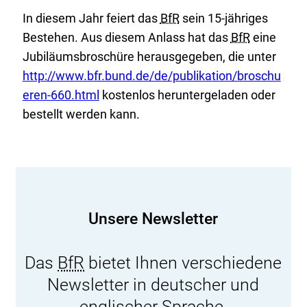
In diesem Jahr feiert das
BfR
sein 15-jähriges
Bestehen. Aus diesem Anlass hat das
BfR
eine
E
Jubiläumsbroschüre herausgegeben, die unter
x
http://www.bfr.bund.de/de/publikation/broschu
t
eren-660.html
kostenlos heruntergeladen oder
e
bestellt werden kann.
r
n
e
r
L
Unsere Newsletter
i
n
Das
BfR
bietet Ihnen verschiedene
k
Newsletter in deutscher und
:
englischer Sprache.