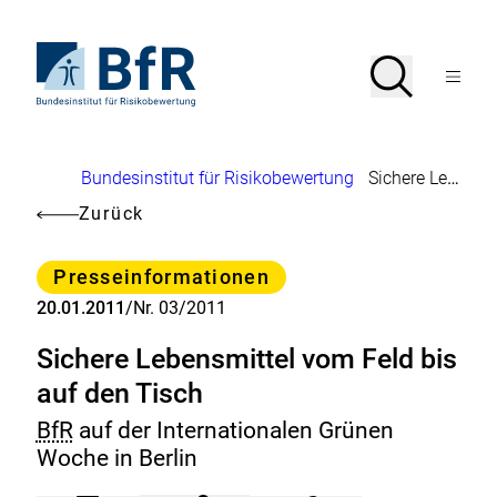
Direkt
zum
Seiteninhalt
Zur
Suche
Suche
springen
Startseite
Menü
von
öffnen
BfR
–
Bundesinstitut
Brotkrumennavigation
Bundesinstitut für Risikobewertung
Sichere Lebensmittel vom Feld bis auf den Tisch
für
Risikobewertung
Zurück
Kategorie
Presseinformationen
20.01.2011
/
Nr. 03/2011
Sichere Lebensmittel vom Feld bis
auf den Tisch
BfR
auf der Internationalen Grünen
Woche in Berlin