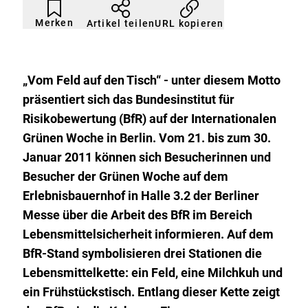
Artikel
Durch
nicht
Klicken
Merken
URL kopieren
Artikel teilen
gemerkt
der
Merkliste
hinzufügen.
„Vom Feld auf den Tisch“ - unter diesem Motto
präsentiert sich das Bundesinstitut für
Risikobewertung (BfR) auf der Internationalen
Grünen Woche in Berlin. Vom 21. bis zum 30.
Januar 2011 können sich Besucherinnen und
Besucher der Grünen Woche auf dem
Erlebnisbauernhof in Halle 3.2 der Berliner
Messe über die Arbeit des BfR im Bereich
Lebensmittelsicherheit informieren. Auf dem
BfR-Stand symbolisieren drei Stationen die
Lebensmittelkette: ein Feld, eine Milchkuh und
ein Frühstückstisch. Entlang dieser Kette zeigt