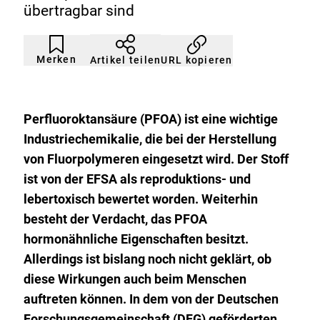
übertragbar sind
Artikel
Durch
nicht
Klicken
Merken
URL kopieren
Artikel teilen
gemerkt
der
Merkliste
hinzufügen.
Perfluoroktansäure (PFOA) ist eine wichtige
Industriechemikalie, die bei der Herstellung
von Fluorpolymeren eingesetzt wird. Der Stoff
ist von der EFSA als reproduktions- und
lebertoxisch bewertet worden. Weiterhin
besteht der Verdacht, das PFOA
hormonähnliche Eigenschaften besitzt.
Allerdings ist bislang noch nicht geklärt, ob
diese Wirkungen auch beim Menschen
auftreten können. In dem von der Deutschen
Forschungsgemeinschaft (DFG) geförderten