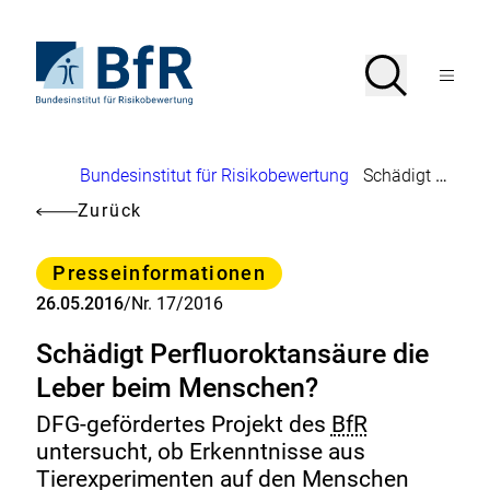
Direkt
zum
Seiteninhalt
Zur
Suche
Suche
springen
Startseite
Menü
von
öffnen
BfR
–
Bundesinstitut
Brotkrumennavigation
Bundesinstitut für Risikobewertung
Schädigt Perfluoroktansäure die Leber beim Menschen?
für
Risikobewertung
Zurück
Kategorie
Presseinformationen
26.05.2016
/
Nr. 17/2016
Schädigt Perfluoroktansäure die
Leber beim Menschen?
DFG-gefördertes Projekt des
BfR
untersucht, ob Erkenntnisse aus
Tierexperimenten auf den Menschen