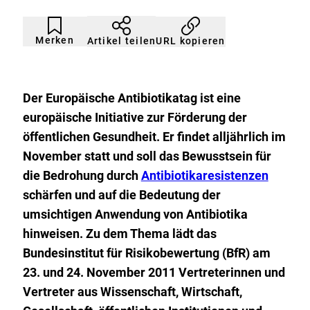
Artikel
Durch
nicht
Klicken
Merken
URL kopieren
Artikel teilen
gemerkt
der
Merkliste
hinzufügen.
Der Europäische Antibiotikatag ist eine
europäische Initiative zur Förderung der
öffentlichen Gesundheit. Er findet alljährlich im
November statt und soll das Bewusstsein für
E
die Bedrohung durch
Antibiotikaresistenzen
x
schärfen und auf die Bedeutung der
t
umsichtigen Anwendung von Antibiotika
e
hinweisen. Zu dem Thema lädt das
r
Bundesinstitut für Risikobewertung (BfR) am
n
23. und 24. November 2011 Vertreterinnen und
e
Vertreter aus Wissenschaft, Wirtschaft,