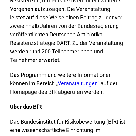
Resistenzen, um Perspektiven für ein weiteres
Vorgehen aufzuzeigen. Die Veranstaltung
leistet auf diese Weise einen Beitrag zu der vor
zweieinhalb Jahren von der Bundesregierung
veröffentlichten Deutschen Antibiotika-
Resistenzstrategie DART. Zu der Veranstaltung
werden rund 200 Teilnehmerinnen und
Teilnehmer erwartet.
Das Programm und weitere Informationen
E
können im Bereich „
Veranstaltungen
“ auf der
x
Homepage des
BfR
abgerufen werden.
t
Über das BfR
e
r
Das Bundesinstitut für Risikobewertung (
BfR
) ist
n
eine wissenschaftliche Einrichtung im
e