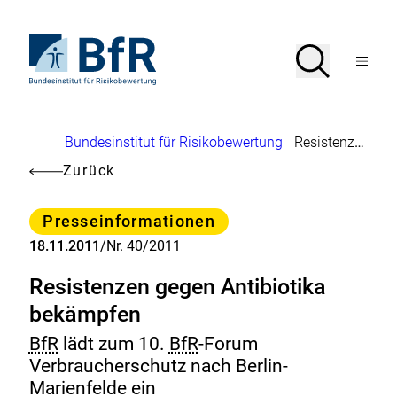
Direkt
zum
Seiteninhalt
Zur
Suche
Suche
springen
Startseite
Menü
von
öffnen
BfR
–
Bundesinstitut
Brotkrumennavigation
Bundesinstitut für Risikobewertung
Resistenzen gegen Antibiotika bekämpfen
für
Risikobewertung
Zurück
Kategorie
Presseinformationen
18.11.2011
/
Nr. 40/2011
Resistenzen gegen Antibiotika
bekämpfen
BfR
lädt zum 10.
BfR
-Forum
Verbraucherschutz nach Berlin-
Marienfelde ein