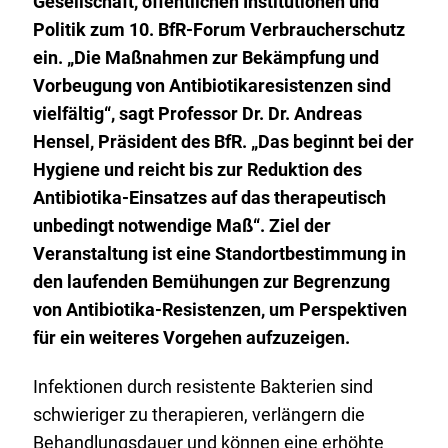
r
Gesellschaft, öffentlichen Institutionen und
L
Politik zum 10. BfR-Forum Verbraucherschutz
i
ein. „Die Maßnahmen zur Bekämpfung und
n
Vorbeugung von Antibiotikaresistenzen sind
k
vielfältig“, sagt Professor Dr. Dr. Andreas
:
Hensel, Präsident des BfR. „Das beginnt bei der
Hygiene und reicht bis zur Reduktion des
Antibiotika-Einsatzes auf das therapeutisch
unbedingt notwendige Maß“. Ziel der
Veranstaltung ist eine Standortbestimmung in
den laufenden Bemühungen zur Begrenzung
von Antibiotika-Resistenzen, um Perspektiven
für ein weiteres Vorgehen aufzuzeigen.
Infektionen durch resistente Bakterien sind
schwieriger zu therapieren, verlängern die
Behandlungsdauer und können eine erhöhte