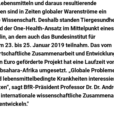
s
inzufügen.
Lebensmitteln und daraus resultierende
i
n sind in Zeiten globaler Warenströme ein
k
o
 Wissenschaft. Deshalb standen Tiergesundhe
-
B
d der One-Health-Ansatz im Mittelpunkt eines
e
in, an dem auch das Bundesinstitut für
w
e
m 23. bis 25. Januar 2019 teilnahm. Das vom
r
rtschaftliche Zusammenarbeit und Entwicklun
t
u
n Euro geförderte Projekt hat eine Laufzeit vo
n
Subsahara-Afrika umgesetzt. „Globale Problem
g
d lebensmittelbedingte Krankheiten interessie
zen“, sagt BfR-Präsident Professor Dr. Dr. And
 internationale wissenschaftliche Zusammenar
entwickeln."