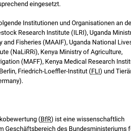
sprechend eingesetzt.
lgende Institutionen und Organisationen an 
estock Research Institute (ILRI), Uganda Minist
ry and Fisheries (MAAIF), Uganda National Live
te (NaLiRRi), Kenya Ministry of Agriculture,
rrigation (MAFF), Kenya Medical Research Insti
erlin, Friedrich-Loeffler-Institut (
FLI
) und Tierä
ermany).
sikobewertung (
BfR
) ist eine wissenschaftlich
im Geschäftsbereich des Bundesministeriums f