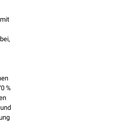
 mit
bei,
r
hen
70 %
len
 und
hung