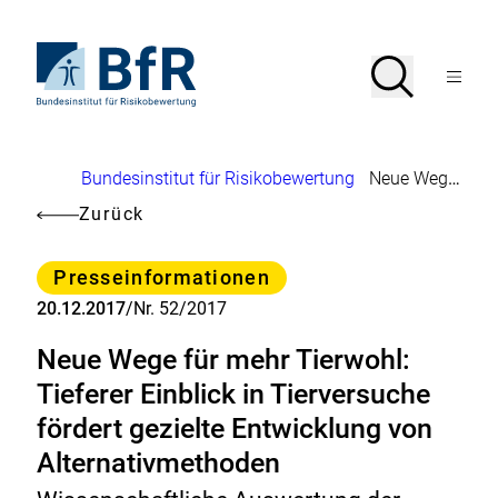
Direkt
zum
Seiteninhalt
Zur
Suche
Suche
springen
Startseite
Menü
von
öffnen
BfR
–
Bundesinstitut
Brotkrumennavigation
Bundesinstitut für Risikobewertung
Neue Wege für mehr Tierwohl: Tieferer Einblick in Tierversuche fördert gezielte Entwicklung von Alternativmethoden
für
Risikobewertung
Zurück
Kategorie
Presseinformationen
20.12.2017
/
Nr. 52/2017
Neue Wege für mehr Tierwohl:
Tieferer Einblick in Tierversuche
fördert gezielte Entwicklung von
Alternativmethoden