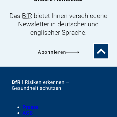
i
n
Das
BfR
bietet Ihnen verschiedene
k
Newsletter in deutscher und
:
englischer Sprache.
Zum
Abonnieren
Seitenanfa
Zur
Startseite
von
Footer
Presse
Meta-
AGB
Navigation