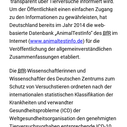
transparent über Tierversuche informiert wird.
Um der Öffentlichkeit einen einfachen Zugang
zu den Informationen zu gewährleisten, hat
Deutschland bereits im Jahr 2014 die web-
basierte Datenbank „AnimalTestInfo“ des
BfR
im
E
Internet (
www.animaltestinfo.de
) für die
x
Veröffentlichung der allgemeinverständlichen
t
Zusammenfassungen etabliert.
e
Die
BfR
-Wissenschaftlerinnen und
r
Wissenschaftler des Deutschen Zentrums zum
n
Schutz von Versuchstieren ordneten nach der
e
internationalen statistischen Klassifikation der
r
Krankheiten und verwandter
L
Gesundheitsprobleme (ICD) der
i
Weltgesundheitsorganisation den genehmigten
n
Tierversuchsvorhaben entsprechende ICD-10