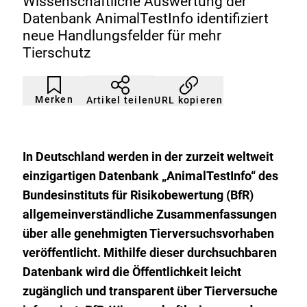
Wissenschaftliche Auswertung der
Datenbank AnimalTestInfo identifiziert
neue Handlungsfelder für mehr
Tierschutz
Artikel
Durch
nicht
Klicken
Merken
URL kopieren
Artikel teilen
gemerkt
der
Merkliste
hinzufügen.
In Deutschland werden in der zurzeit weltweit
einzigartigen Datenbank „AnimalTestInfo“ des
Bundesinstituts für Risikobewertung (BfR)
allgemeinverständliche Zusammenfassungen
über alle genehmigten Tierversuchsvorhaben
veröffentlicht. Mithilfe dieser durchsuchbaren
Datenbank wird die Öffentlichkeit leicht
zugänglich und transparent über Tierversuche