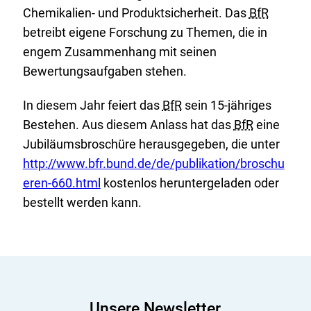
Chemikalien- und Produktsicherheit. Das
BfR
betreibt eigene Forschung zu Themen, die in
engem Zusammenhang mit seinen
Bewertungsaufgaben stehen.
In diesem Jahr feiert das
BfR
sein 15-jähriges
Bestehen. Aus diesem Anlass hat das
BfR
eine
E
Jubiläumsbroschüre herausgegeben, die unter
x
http://www.bfr.bund.de/de/publikation/broschu
t
eren-660.html
kostenlos heruntergeladen oder
e
bestellt werden kann.
r
n
e
r
L
Unsere Newsletter