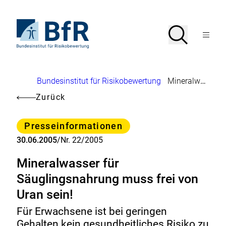
Direkt
zum
Seiteninhalt
Zur
Suche
Suche
springen
Startseite
Menü
von
öffnen
BfR
–
Bundesinstitut
Brotkrumennavigation
Bundesinstitut für Risikobewertung
Mineralwasser für Säuglingsnahrung muss frei von Uran sein!
für
Risikobewertung
Zurück
Kategorie
Presseinformationen
30.06.2005
/
Nr. 22/2005
Mineralwasser für
Säuglingsnahrung muss frei von
Uran sein!
Für Erwachsene ist bei geringen
Gehalten kein gesundheitliches Risiko zu