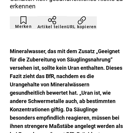
erkennen
Artikel
Durch
nicht
Klicken
Merken
URL kopieren
Artikel teilen
gemerkt
der
Merkliste
hinzufügen.
Mineralwasser, das mit dem Zusatz „Geeignet
für die Zubereitung von Säuglingsnahrung“
versehen ist, sollte kein Uran enthalten. Dieses
Fazit zieht das BfR, nachdem es die
Urangehalte von Mineralwässern
gesundheitlich bewertet hat. „Uran ist, wie
andere Schwermetalle auch, ab bestimmten
Konzentrationen giftig. Da Säuglinge
besonders empfindlich reagieren, müssen bei
ihnen strengere Maßstäbe angelegt werden als