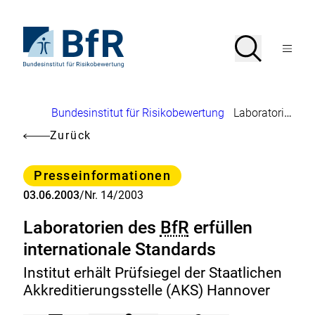
Direkt
zum
Seiteninhalt
Zur
Suche
Suche
springen
Startseite
Menü
von
öffnen
BfR
–
Bundesinstitut
Brotkrumennavigation
Bundesinstitut für Risikobewertung
Laboratorien des
für
Risikobewertung
Zurück
Kategorie
Presseinformationen
03.06.2003
/
Nr. 14/2003
Laboratorien des
BfR
erfüllen
internationale Standards
Institut erhält Prüfsiegel der Staatlichen
Akkreditierungsstelle (AKS) Hannover