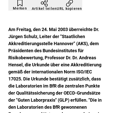
Artikel
Durch
nicht
Klicken
Merken
URL kopieren
Artikel teilen
gemerkt
der
Merkliste
hinzufügen.
Am Freitag, den 24. Mai 2003 überreichte Dr.
Jürgen Schulz, Leiter der "Staatlichen
Akkreditierungsstelle Hannover" (AKS), dem
Präsidenten des Bundesinstitutes für
Risikobewertung, Professor Dr. Dr. Andreas
Hensel, die Urkunde über eine Akkreditierung
gemäß der internationalen Norm ISO/IEC
17025. Die Urkunde bestätigt zusätzlich, dass
die Laboratorien im BfR die zentralen Punkte
der Qualitätssicherung der OECD-Grundsätze
der "Guten Laborpraxis" (GLP) erfüllen. "Die in
den Laboratorien des BfR gewonnenen