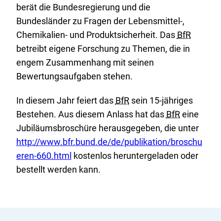
berät die Bundesregierung und die
Bundesländer zu Fragen der Lebensmittel-,
Chemikalien- und Produktsicherheit. Das
BfR
betreibt eigene Forschung zu Themen, die in
engem Zusammenhang mit seinen
Bewertungsaufgaben stehen.
In diesem Jahr feiert das
BfR
sein 15-jähriges
Bestehen. Aus diesem Anlass hat das
BfR
eine
E
Jubiläumsbroschüre herausgegeben, die unter
x
http://www.bfr.bund.de/de/publikation/broschu
t
eren-660.html
kostenlos heruntergeladen oder
e
bestellt werden kann.
r
n
e