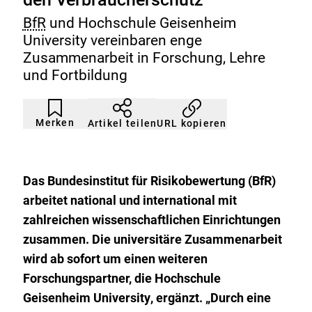
BfR
und Hochschule Geisenheim
University vereinbaren enge
Zusammenarbeit in Forschung, Lehre
und Fortbildung
Artikel
Durch
nicht
Klicken
Merken
URL kopieren
Artikel teilen
gemerkt
der
Merkliste
hinzufügen.
Das Bundesinstitut für Risikobewertung (BfR)
arbeitet national und international mit
zahlreichen wissenschaftlichen Einrichtungen
zusammen. Die universitäre Zusammenarbeit
wird ab sofort um einen weiteren
Forschungspartner, die Hochschule
Geisenheim
University
, ergänzt. „Durch eine