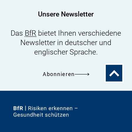
r
L
Unsere Newsletter
i
n
Das
BfR
bietet Ihnen verschiedene
k
Newsletter in deutscher und
:
englischer Sprache.
Zum
Abonnieren
Seitenanfa
Zur
Startseite
von