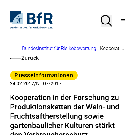
Direkt
zum
Seiteninhalt
Zur
Suche
Suche
springen
Startseite
Menü
von
öffnen
BfR
–
Bundesinstitut
Brotkrumennavigation
Bundesinstitut für Risikobewertung
Kooperation in der Forschung zu Produktionsketten der Wein- und Fruchtsaftherstellung sowie gartenbaulicher Kulturen stärkt den Verbraucherschutz
für
Risikobewertung
Zurück
Kategorie
Presseinformationen
24.02.2017
/
Nr. 07/2017
Kooperation in der Forschung zu
Produktionsketten der Wein- und
Fruchtsaftherstellung sowie
gartenbaulicher Kulturen stärkt
den Verbraucherschutz