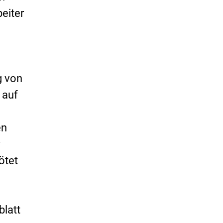
eiter
g von
 auf
en
r
ötet
blatt