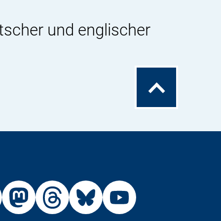
tscher und englischer
Zum
Seitenanfang
Externer
Externer
Externer
Externer
Link:
Link:
Link:
Link:
R
BfR
BfR
BfR
BfR
BfR