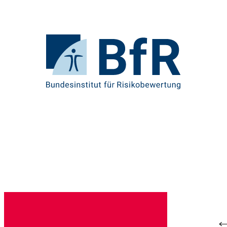
Direkt
zum
Seiteninhalt
springen
Zur
Startseite
von
BfR
–
Bundesinstitut
für
Risikobewertung
Br