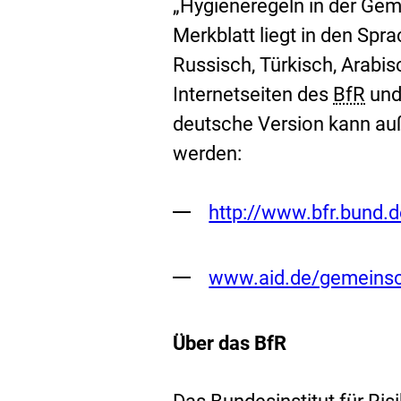
„Hygieneregeln in der Gem
Merkblatt liegt in den Spra
Russisch, Türkisch, Arabi
Internetseiten des
BfR
und
deutsche Version kann au
werden:
Externer
http://www.bfr.bund.d
Link:
Externer
www.aid.de/gemeinsch
Link:
Über das BfR