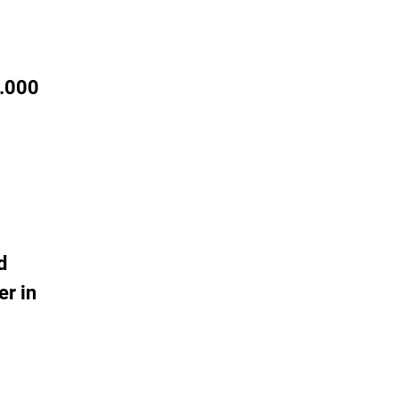
0.000
d
er in