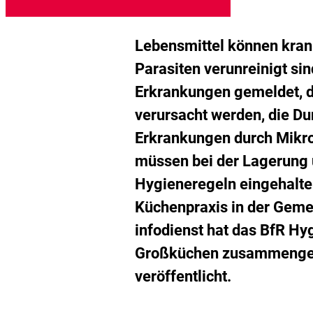
g
d
M
h
Lebensmittel können kran
Parasiten verunreinigt si
Erkrankungen gemeldet, d
verursacht werden, die Du
Erkrankungen durch Mikro
müssen bei der Lagerung 
Hygieneregeln eingehalte
Küchenpraxis in der Gem
infodienst hat das BfR Hyg
Großküchen zusammengefa
veröffentlicht.