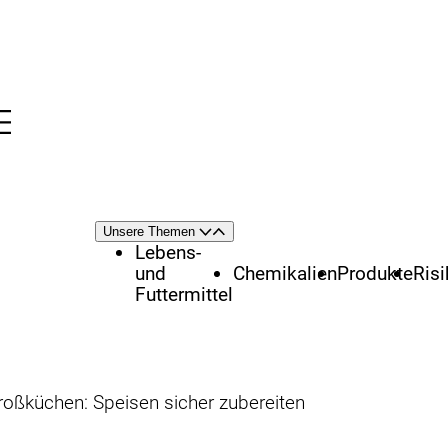
Menü
nü
Themenschwerpunkte
Unsere Themen
Öffnen
Schließen
Lebens-
und
Chemikalien
Produkte
Ris
Futtermittel
roßküchen: Speisen sicher zubereiten