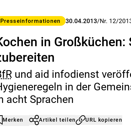
a
s
B
u
ategorie
30.04.2013
/
Nr. 12/201
Presseinformationen
n
d
Kochen in Großküchen: 
e
s
-
zubereiten
I
n
s
BfR
und aid infodienst veröff
t
i
Hygieneregeln in der Gemei
t
u
in acht Sprachen
t
f
ü
r
Merken
Artikel teilen
URL kopieren
rtikel
urch
R
icht
licken