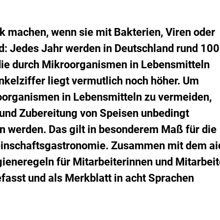
i
emerkt
er
s
erkliste
i
inzufügen.
k
k machen, wenn sie mit Bakterien, Viren oder
o
nd: Jedes Jahr werden in Deutschland rund 10
-
B
ie durch Mikroorganismen in Lebensmitteln
e
nkelziffer liegt vermutlich noch höher. Um
w
e
organismen in Lebensmitteln zu vermeiden,
r
und Zubereitung von Speisen unbedingt
t
u
n werden. Das gilt in besonderem Maß für die
n
g
einschaftsgastronomie. Zusammen mit dem ai
ieneregeln für Mitarbeiterinnen und Mitarbeit
sst und als Merkblatt in acht Sprachen