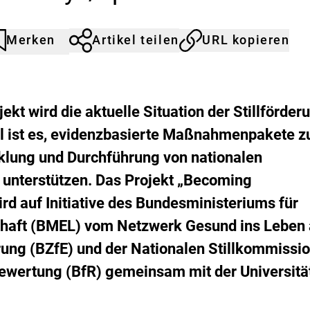
s
i
k
Merken
Artikel teilen
URL kopieren
o
rtikel
urch
-
icht
licken
B
emerkt
er
e
erkliste
w
inzufügen.
ekt wird die aktuelle Situation der Stillförder
e
el ist es, evidenzbasierte Maßnahmenpakete z
r
t
cklung und Durchführung von nationalen
u
n
unterstützen. Das Projekt „
Becoming
g
ird auf Initiative des Bundesministeriums für
chaft (BMEL) vom Netzwerk Gesund ins Leben
ung (BZfE) und der Nationalen Stillkommissi
bewertung (BfR) gemeinsam mit der Universitä