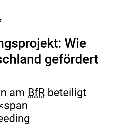
7
ngsprojekt: Wie
schland gefördert
ion am
BfR
beteiligt
„<span
eeding