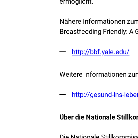
ermöglicht.
Nähere Informationen zum 
Breastfeeding Friendly: A 
Externer
http://bbf.yale.edu/
Link:
Weitere Informationen zu
Externer
http://gesund-ins-leb
Link:
Über die Nationale Still
Die Nationale Stillkommis