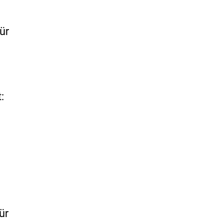
ür
:
ür