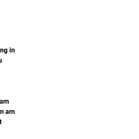
ung in
u
 am
on am
t