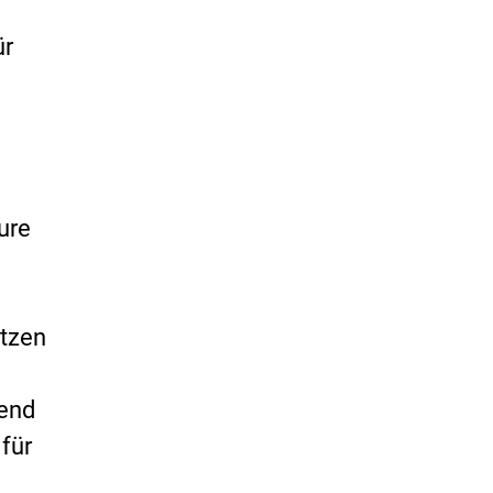
ür
ure
etzen
ßend
für