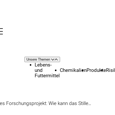
Menü
nü
Themenschwerpunkte
Unsere Themen
Öffnen
Schließen
Lebens-
und
Chemikalien
Produkte
Ris
Futtermittel
chungsprojekt: Wie kann das Stillen in Deutschland gefördert werden?