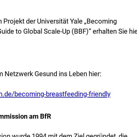
Projekt der Universität
Yale
„
Becoming
Guide to Global Scale-Up
(BBF)“ erhalten Sie hie
m Netzwerk Gesund ins Leben hier:
en.de/becoming-breastfeeding-friendly
kommission am BfR
sion wurde 1994 mit dem Ziel gegründet, die