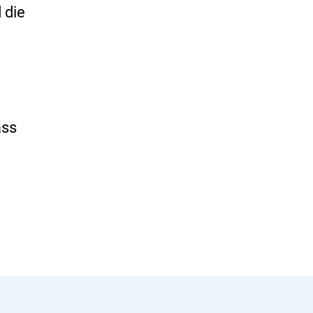
 die
ass