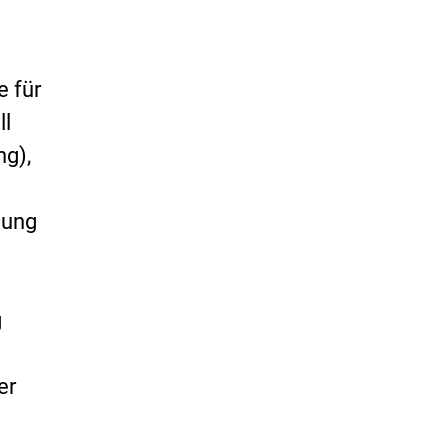
e für
ll
ng),
hung
g
er