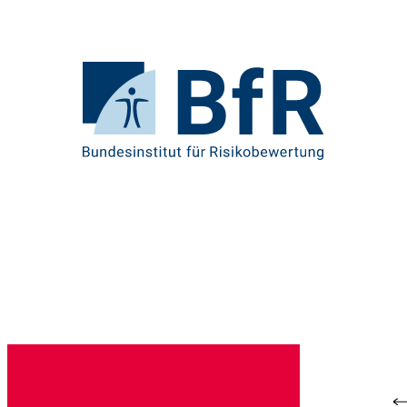
Direkt
zum
Seiteninhalt
springen
Zur
Startseite
von
BfR
–
Bundesinstitut
für
Risikobewertung
Br