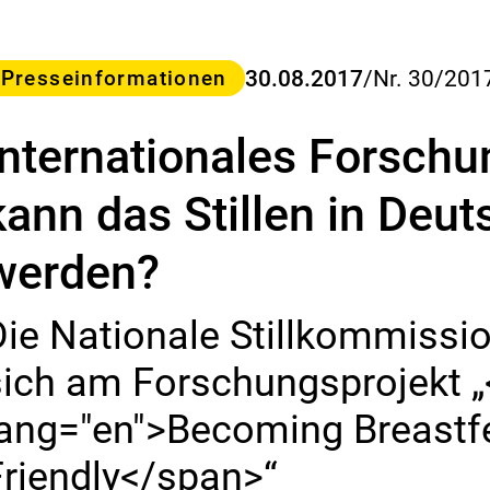
s
B
u
ategorie
30.08.2017
/
Nr. 30/201
Presseinformationen
n
d
e
Internationales Forschu
s
-
I
kann das Stillen in Deut
n
s
werden?
t
i
t
Die Nationale Stillkommiss
u
t
sich am Forschungsprojekt 
f
ü
lang="en">Becoming Breastf
r
R
Friendly</span>“
i