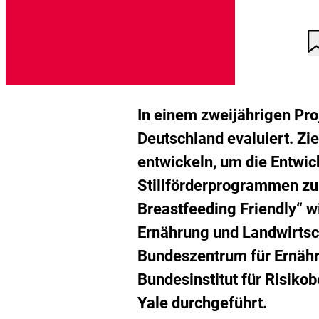
A
D
n
K
g
d
M
h
In einem zweijährigen Proj
Deutschland evaluiert. Zi
entwickeln, um die Entwi
Stillförderprogrammen zu 
Breastfeeding Friendly
“ w
Ernährung und Landwirts
Bundeszentrum für Ernähr
Bundesinstitut für Risiko
Yale durchgeführt.