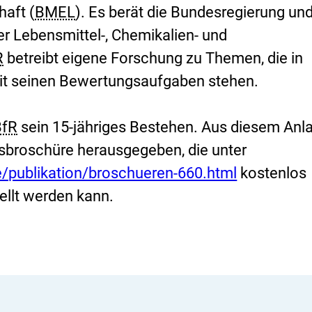
aft (
BMEL
). Es berät die Bundesregierung und
r Lebensmittel-, Chemikalien- und
R
betreibt eigene Forschung zu Themen, die in
 seinen Bewertungsaufgaben stehen.
BfR
sein 15-jähriges Bestehen. Aus diesem Anl
E
sbroschüre herausgegeben, die unter
x
e/publikation/broschueren-660.html
kostenlos
t
ellt werden kann.
e
r
n
e
r