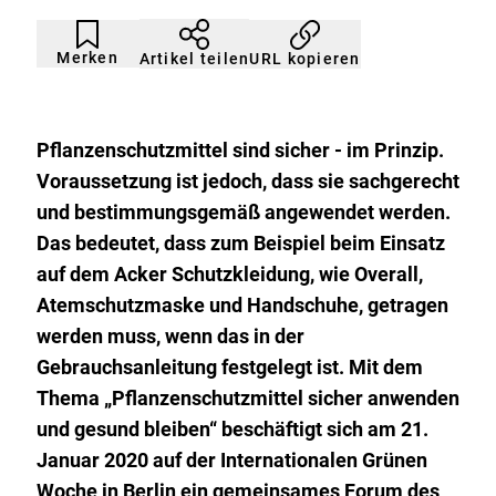
Artikel
Durch
nicht
Klicken
Merken
URL kopieren
Artikel teilen
gemerkt
der
Merkliste
hinzufügen.
Pflanzenschutzmittel sind sicher - im Prinzip.
Voraussetzung ist jedoch, dass sie sachgerecht
und bestimmungsgemäß angewendet werden.
Das bedeutet, dass zum Beispiel beim Einsatz
auf dem Acker Schutzkleidung, wie Overall,
Atemschutzmaske und Handschuhe, getragen
werden muss, wenn das in der
Gebrauchsanleitung festgelegt ist. Mit dem
Thema „Pflanzenschutzmittel sicher anwenden
und gesund bleiben“ beschäftigt sich am 21.
Januar 2020 auf der Internationalen Grünen
Woche in Berlin ein gemeinsames Forum des