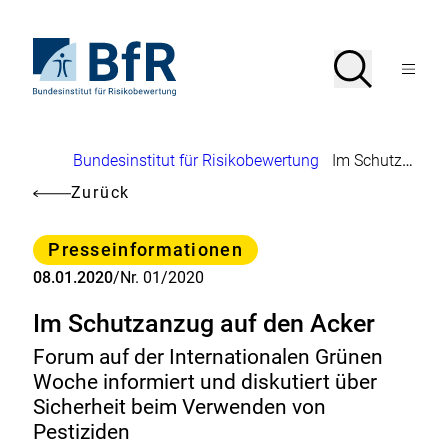
Direkt
zum
Seiteninhalt
Zur
Suche
Suche
springen
Startseite
Menü
von
öffnen
BfR
–
Bundesinstitut
Brotkrumennavigation
Bundesinstitut für Risikobewertung
Im Schutzanzug auf den Acker
für
Risikobewertung
Zurück
Kategorie
Presseinformationen
08.01.2020
/
Nr. 01/2020
Im Schutzanzug auf den Acker
Forum auf der Internationalen Grünen
Woche informiert und diskutiert über
Sicherheit beim Verwenden von
Pestiziden