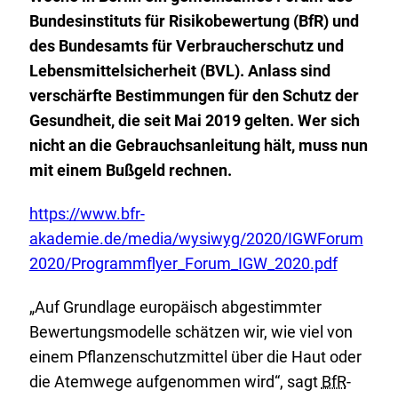
Bundesinstituts für Risikobewertung (BfR) und
des Bundesamts für Verbraucherschutz und
Lebensmittelsicherheit (BVL). Anlass sind
verschärfte Bestimmungen für den Schutz der
Gesundheit, die seit Mai 2019 gelten. Wer sich
nicht an die Gebrauchsanleitung hält, muss nun
mit einem Bußgeld rechnen.
E
https://www.bfr-
x
akademie.de/media/wysiwyg/2020/IGWForum
t
2020/Programmflyer_Forum_IGW_2020.pdf
e
„Auf Grundlage europäisch abgestimmter
r
Bewertungsmodelle schätzen wir, wie viel von
n
einem Pflanzenschutzmittel über die Haut oder
e
die Atemwege aufgenommen wird“, sagt
BfR
-
r