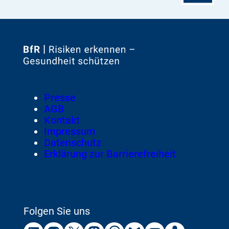
Zur
Startseite
von
Footer
Presse
Meta-
AGB
Navigation
Kontakt
Impressum
Datenschutz
Erklärung zur Barrierefreiheit
Folgen Sie uns
Externer
Externer
Externer
Externer
Externer
Externer
Externer
Externer