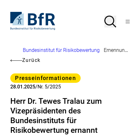
Direkt
zum
Seiteninhalt
Zur
Suche
Suche
springen
Startseite
Menü
von
öffnen
BfR
–
Bundesinstitut
Brotkrumennavigation
Bundesinstitut für Risikobewertung
Ernennung Vizepräsident
für
Risikobewertung
Zurück
Kategorie
Presseinformationen
28.01.2025
/
Nr. 5/2025
Herr Dr. Tewes Tralau zum
Vizepräsidenten des
Bundesinstituts für
Risikobewertung ernannt