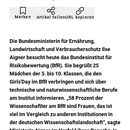
Artikel
Durch
nicht
Klicken
Merken
URL kopieren
Artikel teilen
gemerkt
der
Merkliste
hinzufügen.
Die Bundesministerin für Ernährung,
Landwirtschaft und Verbraucherschutz Ilse
Aigner besucht heute das Bundesinstitut für
Risikobewertung (BfR). Sie begrüßt 25
Mädchen der 5. bis 10. Klassen, die den
Girls'Day
im BfR verbringen und sich über
technische und naturwissenschaftliche Berufe
am Institut informieren. „58 Prozent der
Wissenschaftler am BfR sind Frauen, das ist
viel im Vergleich zu anderen Institutionen in
der deutschen Wissenschaftslandschaft“, sagte