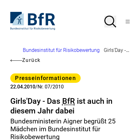
Direkt
zum
Seiteninhalt
Zur
Suche
Suche
springen
Startseite
Menü
von
öffnen
BfR
–
Bundesinstitut
Brotkrumennavigation
Bundesinstitut für Risikobewertung
Girls'Day - Das
B
für
Risikobewertung
Zurück
Kategorie
Presseinformationen
22.04.2010
/
Nr. 07/2010
Girls'Day - Das
BfR
ist auch in
diesem Jahr dabei
Bundesministerin Aigner begrüßt 25
Mädchen im Bundesinstitut für
Risikobewertung