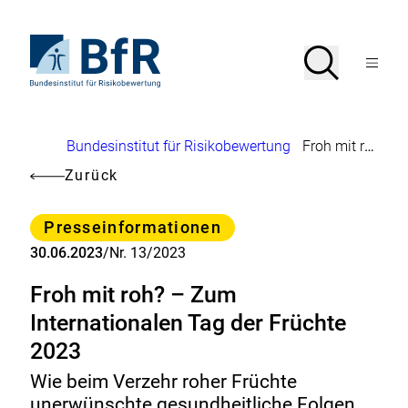
Direkt
zum
Seiteninhalt
Zur
Suche
Suche
springen
Startseite
Menü
von
öffnen
BfR
–
Bundesinstitut
Brotkrumennavigation
Bundesinstitut für Risikobewertung
Froh mit roh? – Zum Internationalen Tag der Früchte 2023
für
Risikobewertung
Zurück
Kategorie
Presseinformationen
30.06.2023
/
Nr. 13/2023
Froh mit roh? – Zum
Internationalen Tag der Früchte
2023
Wie beim Verzehr roher Früchte
unerwünschte gesundheitliche Folgen