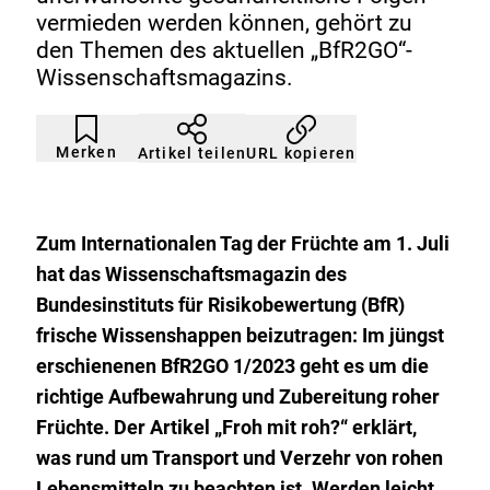
vermieden werden können, gehört zu
den Themen des aktuellen „BfR2GO“-
Wissenschaftsmagazins.
Artikel
Durch
nicht
Klicken
Merken
URL kopieren
Artikel teilen
gemerkt
der
Merkliste
hinzufügen.
Zum Internationalen Tag der Früchte am 1. Juli
hat das Wissenschaftsmagazin des
Bundesinstituts für Risikobewertung (BfR)
frische Wissenshappen beizutragen: Im jüngst
erschienenen BfR2GO 1/2023 geht es um die
richtige Aufbewahrung und Zubereitung roher
Früchte. Der Artikel „Froh mit roh?“ erklärt,
was rund um Transport und Verzehr von rohen
Lebensmitteln zu beachten ist.
Werden leicht