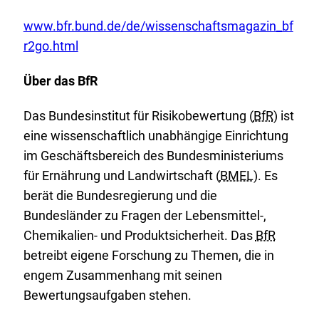
E
www.bfr.bund.de/de/wissenschaftsmagazin_bf
x
r2go.html
t
Über das BfR
e
r
Das Bundesinstitut für Risikobewertung (
BfR
) ist
n
eine wissenschaftlich unabhängige Einrichtung
e
im Geschäftsbereich des Bundesministeriums
r
für Ernährung und Landwirtschaft (
BMEL
). Es
L
berät die Bundesregierung und die
i
Bundesländer zu Fragen der Lebensmittel-,
n
Chemikalien- und Produktsicherheit. Das
BfR
k
betreibt eigene Forschung zu Themen, die in
:
engem Zusammenhang mit seinen
Bewertungsaufgaben stehen.