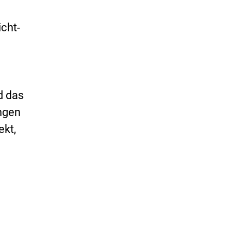
cht-
d das
ingen
ekt,