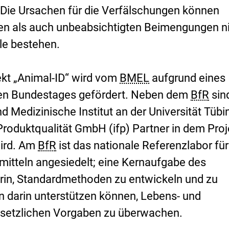
. Die Ursachen für die Verfälschungen können
iken als auch unbeabsichtigten Beimengungen ni
ile bestehen.
kt „
Animal-ID
“
wird vom
BMEL
aufgrund eines
en Bundestages gefördert. Neben dem
BfR
sin
 Medizinische Institut an der Universität Tüb
 Produktqualität GmbH (ifp) Partner in dem Proj
wird. Am
BfR
ist das nationale Referenzlabor für
ermitteln angesiedelt; eine Kernaufgabe des
rin, Standardmethoden zu entwickeln und zu
en darin unterstützen können, Lebens- und
esetzlichen Vorgaben zu überwachen.