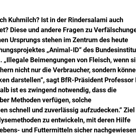
s
emerkt
er
i
erkliste
k
inzufügen.
ch Kuhmilch? Ist in der Rindersalami auch
o
-
tet? Diese und andere Fragen zu Verfälschung
B
chen Ursprungs stehen im Zentrum des heute
e
w
schungsprojektes
„
Animal-ID
“
des Bundesinstitu
e
r
. „Illegale Beimengungen von Fleisch, wenn s
t
hern nicht nur die Verbraucher, sondern könn
u
n
ken darstellen“, sagt BfR-Präsident Professor 
g
alb ist es zwingend notwendig, dass die
er Methoden verfügen, solche
n schnell und zuverlässig aufzudecken.“ Ziel
alysemethoden zu entwickeln, mit deren Hilfe
 Lebens- und Futtermitteln sicher nachgewiese