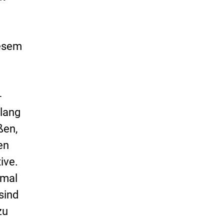
iesem
-
slang
ßen,
en
ive.
nmal
sind
zu