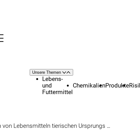
Menü
nü
Themenschwerpunkte
Unsere Themen
Öffnen
Schließen
Lebens-
und
Chemikalien
Produkte
Ris
Futtermittel
bensmitteln tierischen Ursprungs künftig leichter nachweisbar