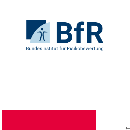
Direkt
zum
Seiteninhalt
springen
Zur
Startseite
von
BfR
–
Bundesinstitut
für
Risikobewertung
Br