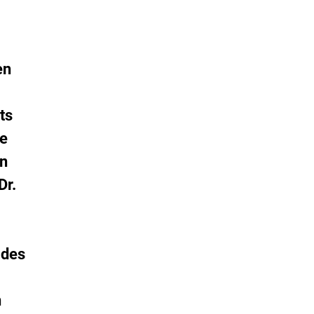
en
ts
ie
en
Dr.
 des
n