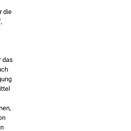
r die
,
r das
uch
agung
ttel
nen,
on
ln