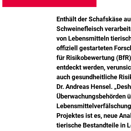
g
d
M
h
Enthält der Schafskäse au
Schweinefleisch verarbei
von Lebensmitteln tieris
offiziell gestarteten For
für Risikobewertung (BfR)
entdeckt werden, verunsic
auch gesundheitliche Risi
Dr. Andreas Hensel. „Desh
Überwachungsbehörden üb
Lebensmittelverfälschunge
Projektes ist es, neue An
tierische Bestandteile in