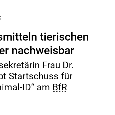
6
mitteln tierischen
ter nachweisbar
ekretärin Frau Dr.
ibt Startschuss für
nimal-ID“ am
BfR