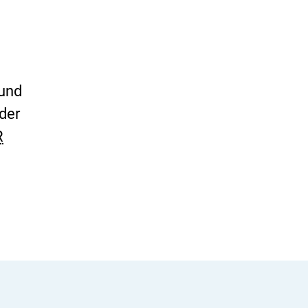
 und
der
R