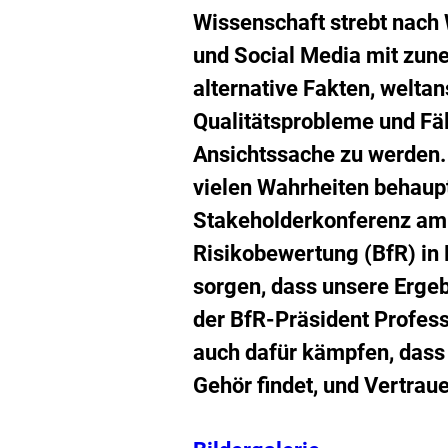
h
Wissenschaft strebt nach W
und Social Media mit zu
alternative Fakten, welta
Qualitätsprobleme und Fä
Ansichtssache zu werden. 
vielen Wahrheiten behaupt
Stakeholderkonferenz am 
Risikobewertung (BfR) in B
sorgen, dass unsere Erge
der BfR-Präsident Profess
auch dafür kämpfen, dass 
Gehör findet, und Vertrau