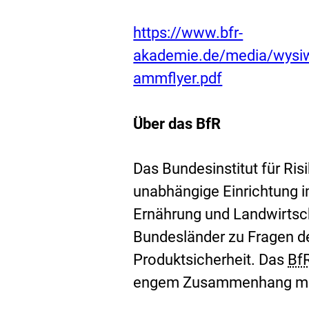
e
E
r
https://www.bfr-
x
n
akademie.de/media/wysi
t
e
ammflyer.pdf
e
r
r
Über das BfR
L
n
i
e
Das Bundesinstitut für Ri
n
r
unabhängige Einrichtung 
k
L
Ernährung und Landwirtsch
:
i
Bundesländer zu Fragen de
n
Produktsicherheit. Das
Bf
k
engem Zusammenhang mit
: