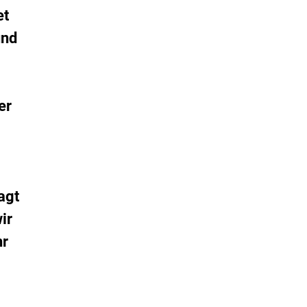
et
und
er
agt
ir
hr