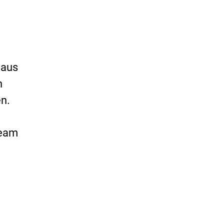
 aus
n
en.
ream