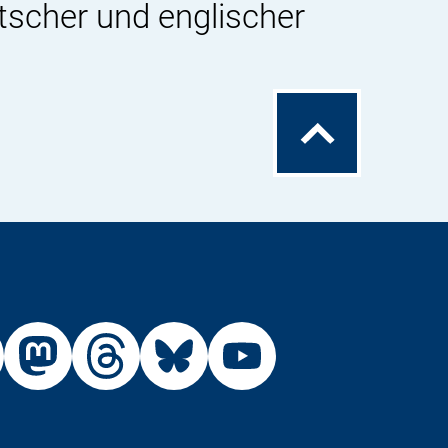
tscher und englischer
Zum
Seitenanfang
Externer
Externer
Externer
Externer
Link:
Link:
Link:
Link:
R
BfR
BfR
BfR
BfR
BfR