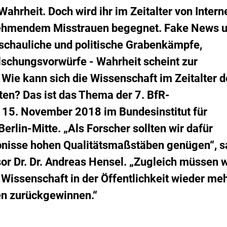
i
inzufügen.
s
ahrheit. Doch wird ihr im Zeitalter von Intern
i
nehmendem Misstrauen begegnet. Fake News 
k
o
nschauliche und politische Grabenkämpfe,
-
lschungsvorwürfe - Wahrheit scheint zur
B
e
Wie kann sich die Wissenschaft im Zeitalter d
w
en? Das ist das Thema der 7. BfR-
e
r
15. November 2018 im Bundesinstitut für
t
u
erlin-Mitte. „Als Forscher sollten wir dafür
n
bnisse hohen Qualitätsmaßstäben genügen“, s
g
or Dr. Dr. Andreas Hensel. „Zugleich müssen w
Wissenschaft in der Öffentlichkeit wieder me
en zurückgewinnen.“