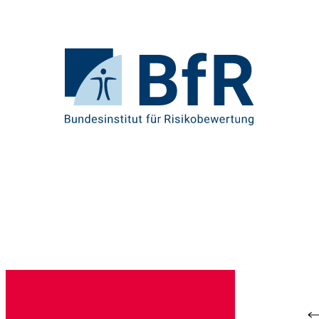
Direkt
zum
Seiteninhalt
springen
Zur
Startseite
von
BfR
–
Bundesinstitut
für
Risikobewertung
Br