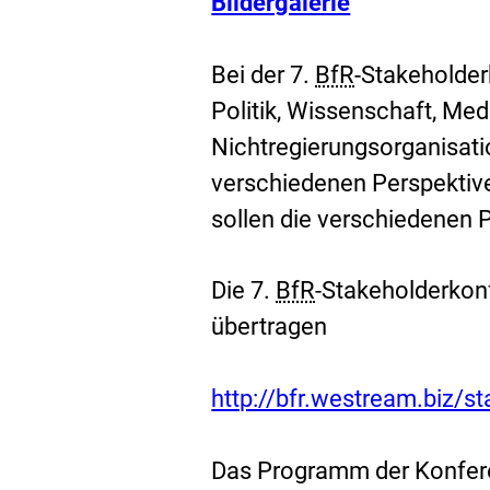
E
Bildergalerie
x
t
Bei der 7.
BfR
-Stakeholder
e
Politik, Wissenschaft, Med
r
Nichtregierungsorganisat
n
verschiedenen Perspektiv
e
sollen die verschiedenen P
r
L
Die 7.
BfR
-Stakeholderkon
i
übertragen
n
E
http://bfr.westream.biz/s
k
x
:
t
Das Programm der Konferen