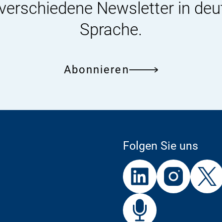
 verschiedene Newsletter in deu
Sprache.
Abonnieren
Folgen Sie uns
Externer
Externer
Externer
Link:
Link:
Link:
BfR
Bf
Externer
Link: