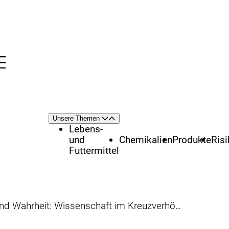
Menü
nü
Themenschwerpunkte
Unsere Themen
Öffnen
Schließen
Lebens-
und
Chemikalien
Produkte
Ris
Futtermittel
nd Wahrheit: Wissenschaft im Kreuzverhör