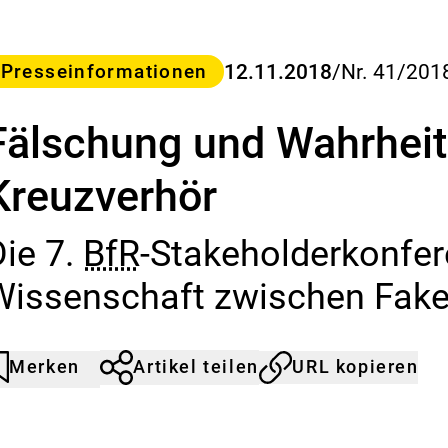
a
s
B
u
ategorie
12.11.2018
/
Nr. 41/201
Presseinformationen
n
d
Fälschung und Wahrheit
e
s
-
Kreuzverhör
I
n
s
Die 7.
BfR
-Stakeholderkonfer
t
i
Wissenschaft zwischen Fake
t
u
t
f
Merken
Artikel teilen
URL kopieren
rtikel
urch
ü
icht
licken
r
emerkt
er
R
erkliste