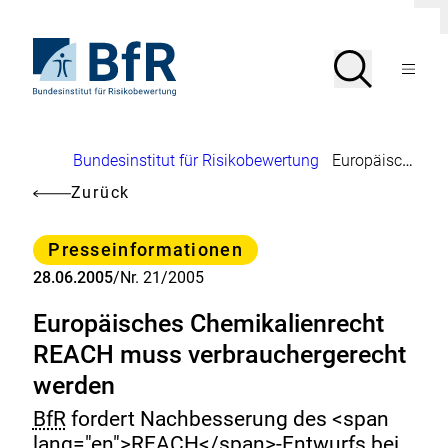
Direkt
D
zum
i
Seiteninhalt
Zur
a
Suche
Suche
l
springen
Startseite
Menü
o
von
g
öffnen
BfR
s
c
–
h
Bundesinstitut
l
Brotkrumennavigation
Bundesinstitut für Risikobewertung
Europäisches Chemikalienrecht REACH muss verbrauchergerecht werden
für
i
Risikobewertung
e
Zurück
ß
e
n
Kategorie
Presseinformationen
28.06.2005
/
Nr. 21/2005
Europäisches Chemikalienrecht
REACH muss verbrauchergerecht
werden
BfR
fordert Nachbesserung des <span
lang="en">REACH</span>-Entwurfs bei