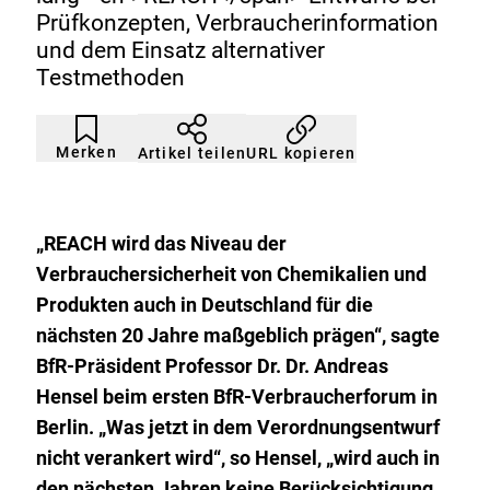
Prüfkonzepten, Verbraucherinformation
und dem Einsatz alternativer
Testmethoden
Artikel
Durch
nicht
Klicken
Merken
URL kopieren
Artikel teilen
gemerkt
der
Merkliste
hinzufügen.
„
REACH
wird das Niveau der
Verbrauchersicherheit von Chemikalien und
Produkten auch in Deutschland für die
nächsten 20 Jahre maßgeblich prägen“, sagte
BfR-Präsident Professor Dr. Dr. Andreas
Hensel beim ersten BfR-Verbraucherforum in
Berlin. „Was jetzt in dem Verordnungsentwurf
nicht verankert wird“, so Hensel, „wird auch in
den nächsten Jahren keine Berücksichtigung