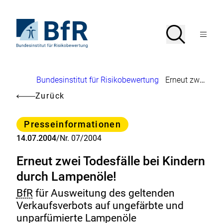
Direkt
zum
Seiteninhalt
Zur
Suche
Suche
springen
Startseite
Menü
von
öffnen
BfR
–
Bundesinstitut
Brotkrumennavigation
Bundesinstitut für Risikobewertung
Erneut zwei Todesfälle bei Kindern durch Lampenöle!
für
Risikobewertung
Zurück
Kategorie
Presseinformationen
14.07.2004
/
Nr. 07/2004
Erneut zwei Todesfälle bei Kindern
durch Lampenöle!
BfR
für Ausweitung des geltenden
Verkaufsverbots auf ungefärbte und
unparfümierte Lampenöle