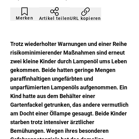
Artikel
Durch
nicht
Klicken
Merken
URL kopieren
Artikel teilen
gemerkt
der
Merkliste
hinzufügen.
Trotz wiederholter Warnungen und einer Reihe
risikominimierender Maßnahmen sind erneut
zwei kleine Kinder durch Lampenöl ums Leben
gekommen. Beide hatten geringe Mengen
paraffinhaltigen ungefärbten und
unparfümierten Lampenöls aufgenommen. Ein
Kind hatte aus dem Behälter einer
Gartenfackel getrunken, das andere vermutlich
am Docht einer Öllampe gesaugt. Beide Kinder
starben trotz intensiver ärztlicher
Bemühungen. Wegen ihres besonderen