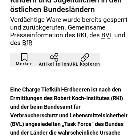
östlichen Bundesländern
Verdächtige Ware wurde bereits gesperrt
und zurückgerufen. Gemeinsame
Presseinformation des RKI, des
BVL
und
des
BfR
Artikel
Durch
nicht
Klicken
Merken
URL kopieren
Artikel teilen
gemerkt
der
Merkliste
hinzufügen.
Eine Charge Tiefkühl-Erdbeeren ist nach den
Ermittlungen des Robert Koch-Institutes (RKI)
und der beim Bundesamt für
Verbraucherschutz und Lebensmittelsicherheit
(BVL) angesiedelten „Task Force“ des Bundes
und der Länder die wahrscheinliche Ursache