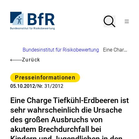
Direkt
zum
Seiteninhalt
Zur
Suche
Suche
springen
Startseite
Menü
von
öffnen
BfR
–
Bundesinstitut
Brotkrumennavigation
Bundesinstitut für Risikobewertung
Eine Charge Tiefkühl-Erdbeeren ist sehr wahrscheinlich die Ursache des großen Ausbruchs von akutem Brechdurchfall bei Kindern und Jugendlichen in den östlichen Bundesländern
für
Risikobewertung
Zurück
Kategorie
Presseinformationen
05.10.2012
/
Nr. 31/2012
Eine Charge Tiefkühl-Erdbeeren ist
sehr wahrscheinlich die Ursache
des großen Ausbruchs von
akutem Brechdurchfall bei
Kindern und Jugendlichen in den