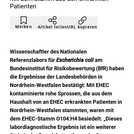
Patienten
Artikel
Durch
nicht
Klicken
Merken
URL kopieren
Artikel teilen
gemerkt
der
Merkliste
hinzufügen.
Wissenschaftler des Nationalen
Referenzlabors für
Escherichia coli
am
Bundesinstitut für Risikobewertung (BfR) haben
die Ergebnisse der Landesbehörden in
Nordrhein-Westfalen bestätigt: Mit EHEC
kontaminierte rohe Sprossen, die aus dem
Haushalt von an EHEC erkrankten Patienten in
Nordrhein-Westfalen stammten, waren mit
dem EHEC-Stamm O104:H4 besiedelt. „Dieses
labordiagnostische Ergebnis ist ein weiterer