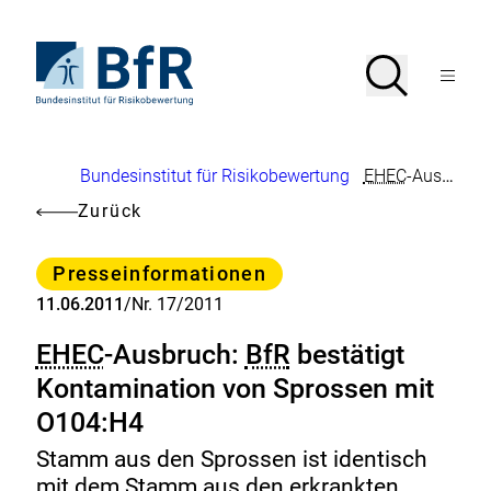
Direkt
zum
Seiteninhalt
Zur
Suche
Suche
springen
Startseite
Menü
von
öffnen
BfR
–
Bundesinstitut
Brotkrumennavigation
Bundesinstitut für Risikobewertung
EHEC
-Ausbruch:
für
Risikobewertung
Zurück
Kategorie
Presseinformationen
11.06.2011
/
Nr. 17/2011
EHEC
-Ausbruch:
BfR
bestätigt
Kontamination von Sprossen mit
O104:H4
Stamm aus den Sprossen ist identisch
mit dem Stamm aus den erkrankten