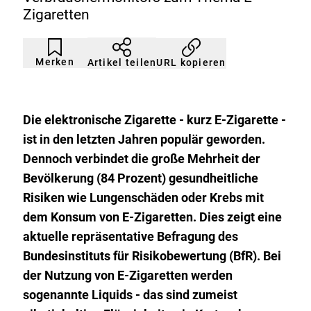
Zigaretten
Artikel
Durch
nicht
Klicken
Merken
URL kopieren
Artikel teilen
gemerkt
der
Merkliste
hinzufügen.
Die elektronische Zigarette - kurz E-Zigarette -
ist in den letzten Jahren populär geworden.
Dennoch verbindet die große Mehrheit der
Bevölkerung (84 Prozent) gesundheitliche
Risiken wie Lungenschäden oder Krebs mit
dem Konsum von E-Zigaretten. Dies zeigt eine
aktuelle repräsentative Befragung des
Bundesinstituts für Risikobewertung (BfR). Bei
der Nutzung von E-Zigaretten werden
sogenannte Liquids - das sind zumeist