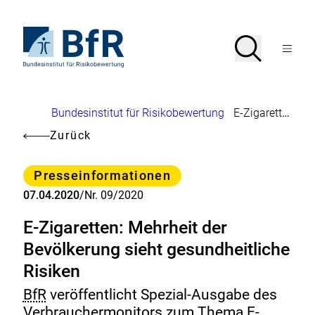
Direkt
zum
Seiteninhalt
Zur
Suche
Suche
springen
Startseite
Menü
von
öffnen
BfR
–
Bundesinstitut
Brotkrumennavigation
Bundesinstitut für Risikobewertung
E-Zigaretten: Mehrheit der Bevölkerung sieht gesundheitliche Risiken
für
Risikobewertung
Zurück
Kategorie
Presseinformationen
07.04.2020
/
Nr. 09/2020
E-Zigaretten: Mehrheit der
Bevölkerung sieht gesundheitliche
Risiken
BfR
veröffentlicht Spezial-Ausgabe des
Verbrauchermonitors zum Thema E-