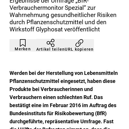
Ergebnisse der Umfrage „BfR-
Verbrauchermonitor Spezial“ zur
Wahrnehmung gesundheitlicher Risiken
durch Pflanzenschutzmittel und den
Wirkstoff Glyphosat veröffentlicht
Artikel
Durch
nicht
Klicken
Merken
URL kopieren
Artikel teilen
gemerkt
der
Merkliste
hinzufügen.
Werden bei der Herstellung von Lebensmitteln
Pflanzenschutzmittel eingesetzt, haben diese
Produkte bei Verbraucherinnen und
Verbrauchern einen schlechten Ruf. Das
bestätigt eine im Februar 2016 im Auftrag des
Bundesinstituts für Risikobewertung (BfR)
durchgeführte, repräsentative Umfrage. Fast