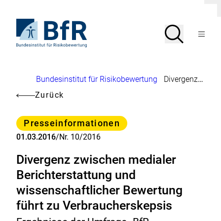
Direkt
D
zum
i
Seiteninhalt
Zur
a
Suche
Suche
l
springen
Startseite
Menü
o
von
g
öffnen
BfR
s
c
–
h
Bundesinstitut
l
Brotkrumennavigation
Bundesinstitut für Risikobewertung
Divergenz zwischen medialer Berichterstattung und wissenschaftlicher Bewertung führt zu Verbraucherskepsis
für
i
Risikobewertung
e
Zurück
ß
e
n
Kategorie
Presseinformationen
01.03.2016
/
Nr. 10/2016
Divergenz zwischen medialer
Berichterstattung und
wissenschaftlicher Bewertung
führt zu Verbraucherskepsis