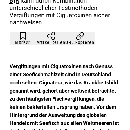
BfR
kann durch Kombination
unterschiedlicher Testmethoden
Vergiftungen mit Ciguatoxinen sicher
nachweisen
Artikel
Durch
nicht
Klicken
Merken
URL kopieren
Artikel teilen
gemerkt
der
Merkliste
hinzufügen.
Vergiftungen mit Ciguatoxinen nach Genuss
einer Seefischmahlzeit sind in Deutschland
noch selten. Ciguatera, wie das Krankheitsbild
genannt wird, gehört aber weltweit betrachtet
zu den häufigsten Fischvergiftungen, die
keinen bakteriellen Ursprung haben. Vor dem
Hintergrund der Ausweitung des globalen
Handels mit Seefisch aus allen Weltmeeren ist