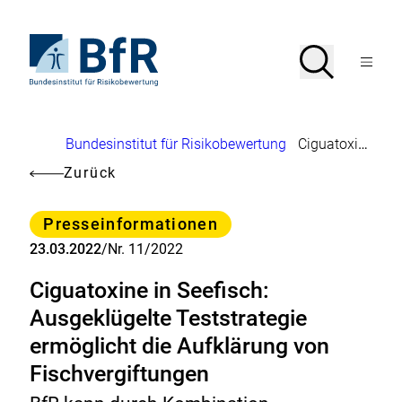
Direkt
zum
Seiteninhalt
Zur
Suche
Suche
springen
Startseite
Menü
von
öffnen
BfR
–
Bundesinstitut
Brotkrumennavigation
Bundesinstitut für Risikobewertung
Ciguatoxine in Seefisch: Ausgeklügelte Teststrategie ermöglicht die Aufklärung von Fischvergiftungen
für
Risikobewertung
Zurück
Kategorie
Presseinformationen
23.03.2022
/
Nr. 11/2022
Ciguatoxine in Seefisch:
Ausgeklügelte Teststrategie
ermöglicht die Aufklärung von
Fischvergiftungen