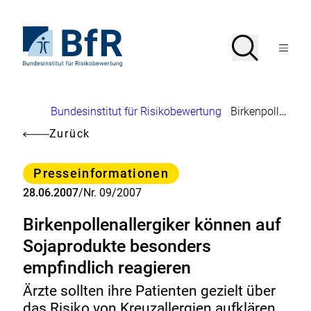
Direkt
zum
Seiteninhalt
Zur
Suche
Suche
springen
Startseite
Menü
von
öffnen
BfR
–
Bundesinstitut
Brotkrumennavigation
Bundesinstitut für Risikobewertung
Birkenpollenallergiker können auf Sojaprodukte besonders empfindlich reagieren
für
Risikobewertung
Zurück
Kategorie
Presseinformationen
28.06.2007
/
Nr. 09/2007
Birkenpollenallergiker können auf
Sojaprodukte besonders
empfindlich reagieren
Ärzte sollten ihre Patienten gezielt über
das Risiko von Kreuzallergien aufklären