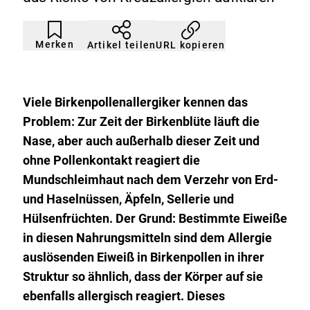
Artikel
Durch
nicht
Klicken
Merken
URL kopieren
Artikel teilen
gemerkt
der
Merkliste
hinzufügen.
Viele Birkenpollenallergiker kennen das
Problem: Zur Zeit der Birkenblüte läuft die
Nase, aber auch außerhalb dieser Zeit und
ohne Pollenkontakt reagiert die
Mundschleimhaut nach dem Verzehr von Erd-
und Haselnüssen, Äpfeln, Sellerie und
Hülsenfrüchten. Der Grund: Bestimmte Eiweiße
in diesen Nahrungsmitteln sind dem Allergie
auslösenden Eiweiß in Birkenpollen in ihrer
Struktur so ähnlich, dass der Körper auf sie
ebenfalls allergisch reagiert. Dieses