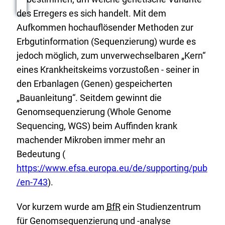
des Erregers es sich handelt. Mit dem
Aufkommen hochauflösender Methoden zur
Erbgutinformation (Sequenzierung) wurde es
jedoch möglich, zum unverwechselbaren „Kern“
eines Krankheitskeims vorzustoßen - seiner in
den Erbanlagen (Genen) gespeicherten
„Bauanleitung“. Seitdem gewinnt die
Genomsequenzierung (Whole Genome
Sequencing, WGS) beim Auffinden krank
machender Mikroben immer mehr an
E
Bedeutung (
x
https://www.efsa.europa.eu/de/supporting/pub
t
/en-743
).
e
Vor kurzem wurde am
BfR
ein Studienzentrum
r
für Genomsequenzierung und -analyse
n