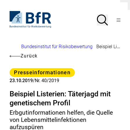
Direkt
D
zum
i
Seiteninhalt
Zur
a
Suche
Suche
l
springen
Startseite
Menü
o
von
g
öffnen
BfR
s
c
–
h
Bundesinstitut
l
Brotkrumennavigation
Bundesinstitut für Risikobewertung
Beispiel Listerien: Täterjagd mit genetischem Profil
für
i
Risikobewertung
e
Zurück
ß
e
n
Kategorie
Presseinformationen
23.10.2019
/
Nr. 40/2019
Beispiel Listerien: Täterjagd mit
genetischem Profil
Erbgutinformationen helfen, die Quelle
von Lebensmittelinfektionen
aufzuspüren