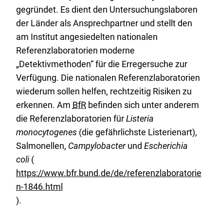
gegründet. Es dient den Untersuchungslaboren
e
der Länder als Ansprechpartner und stellt den
r
am Institut angesiedelten nationalen
L
Referenzlaboratorien moderne
i
„Detektivmethoden“ für die Erregersuche zur
n
Verfügung. Die nationalen Referenzlaboratorien
k
wiederum sollen helfen, rechtzeitig Risiken zu
:
erkennen. Am
BfR
befinden sich unter anderem
die Referenzlaboratorien für
Listeria
monocytogenes
(die gefährlichste Listerienart),
Salmonellen,
Campylobacter
und
Escherichia
coli
(
https://www.bfr.bund.de/de/referenzlaboratorie
n-1846.html
).