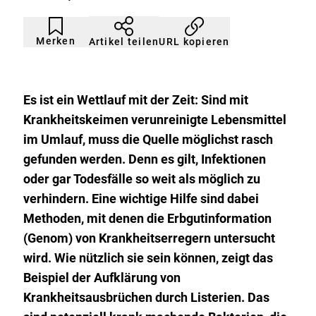
Artikel
Durch
nicht
Klicken
Merken
URL kopieren
Artikel teilen
gemerkt
der
Merkliste
hinzufügen.
Es ist ein Wettlauf mit der Zeit: Sind mit
Krankheitskeimen verunreinigte Lebensmittel
im Umlauf, muss die Quelle möglichst rasch
gefunden werden. Denn es gilt, Infektionen
oder gar Todesfälle so weit als möglich zu
verhindern. Eine wichtige Hilfe sind dabei
Methoden, mit denen die Erbgutinformation
(Genom) von Krankheitserregern untersucht
wird. Wie nützlich sie sein können, zeigt das
Beispiel der Aufklärung von
Krankheitsausbrüchen durch Listerien. Das