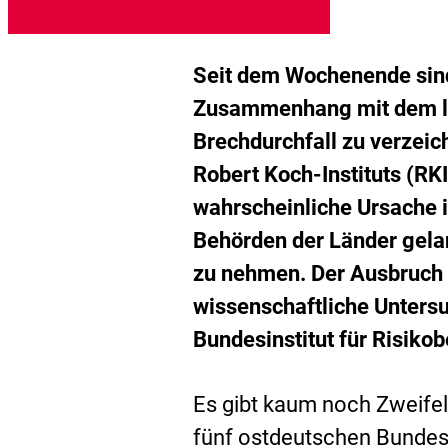
n
K
g
d
M
h
Seit dem Wochenende sin
Zusammenhang mit dem le
Brechdurchfall zu verzei
Robert Koch-Instituts (RK
wahrscheinliche Ursache 
Behörden der Länder gela
zu nehmen. Der Ausbruch 
wissenschaftliche Unter
Bundesinstitut für Risiko
Es gibt kaum noch Zweifel,
fünf ostdeutschen Bundesl