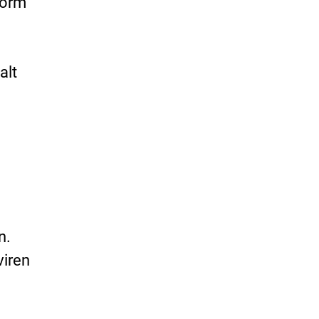
Form
alt
n.
viren