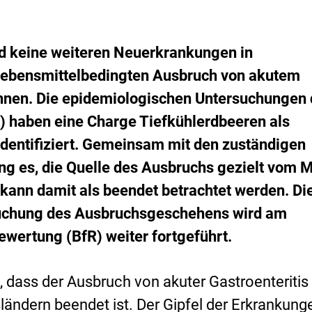
icht
licken
s
i
emerkt
er
k
erkliste
o
inzufügen.
d keine weiteren Neuerkrankungen in
-
bensmittelbedingten Ausbruch von akutem
B
e
chnen. Die epidemiologischen Untersuchungen
w
e
I) haben eine Charge Tiefkühlerdbeeren als
r
identifiziert. Gemeinsam mit den zuständigen
t
u
ng es, die Quelle des Ausbruchs gezielt vom 
n
kann damit als beendet betrachtet werden. Di
g
suchung des Ausbruchsgeschehens wird am
bewertung (BfR) weiter fortgeführt.
 dass der Ausbruch von akuter Gastroenteritis 
ändern beendet ist. Der Gipfel der Erkrankung