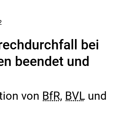
2
echdurchfall bei
en beendet und
tion von
BfR
,
BVL
und