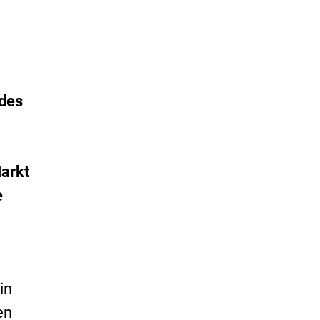
 des
Markt
e
in
en