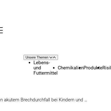
Menü
nü
Themenschwerpunkte
Unsere Themen
Öffnen
Schließen
Lebens-
und
Chemikalien
Produkte
Ris
Futtermittel
 Brechdurchfall bei Kindern und Jugendlichen beendet und aufgeklärt