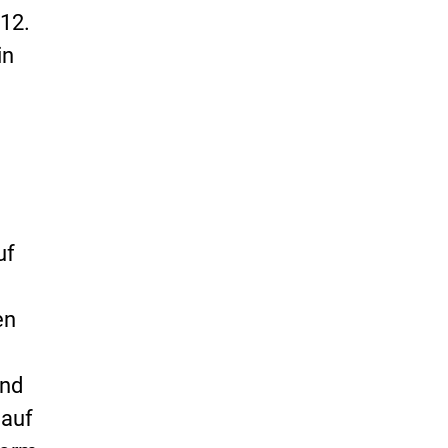
12.
in
uf
en
und
 auf