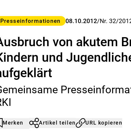
s
B
u
ategorie
08.10.2012
/
Nr. 32/201
Presseinformationen
n
d
e
Ausbruch von akutem Br
s
-
I
Kindern und Jugendlich
n
s
aufgeklärt
t
i
t
Gemeinsame Presseinforma
u
t
RKI
f
ü
r
R
Merken
Artikel teilen
URL kopieren
rtikel
urch
i