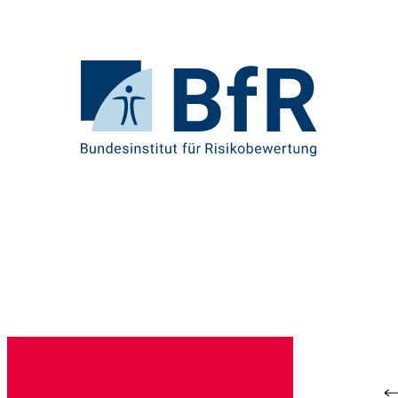
Direkt
zum
Seiteninhalt
springen
Zur
Startseite
von
BfR
–
Bundesinstitut
für
Risikobewertung
Br