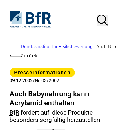
Direkt
zum
Seiteninhalt
Zur
Suche
Suche
springen
Startseite
Menü
von
öffnen
BfR
–
Bundesinstitut
Brotkrumennavigation
Bundesinstitut für Risikobewertung
Auch Babynahrung kann Acrylamid enthalten
für
Risikobewertung
Zurück
Kategorie
Presseinformationen
09.12.2002
/
Nr. 03/2002
Auch Babynahrung kann
Acrylamid enthalten
BfR
fordert auf, diese Produkte
besonders sorgfältig herzustellen