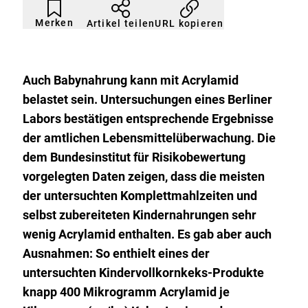
Artikel
Durch
nicht
Klicken
Merken
URL kopieren
Artikel teilen
gemerkt
der
Merkliste
hinzufügen.
Auch Babynahrung kann mit Acrylamid
belastet sein. Untersuchungen eines Berliner
Labors bestätigen entsprechende Ergebnisse
der amtlichen Lebensmittelüberwachung. Die
dem Bundesinstitut für Risikobewertung
vorgelegten Daten zeigen, dass die meisten
der untersuchten Komplettmahlzeiten und
selbst zubereiteten Kindernahrungen sehr
wenig Acrylamid enthalten. Es gab aber auch
Ausnahmen: So enthielt eines der
untersuchten Kindervollkornkeks-Produkte
knapp 400 Mikrogramm Acrylamid je