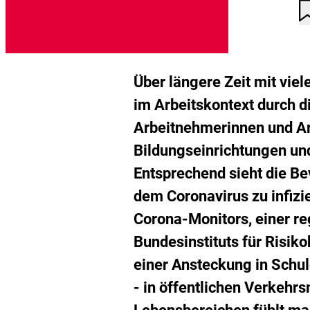
A
D
n
K
g
d
M
h
Über längere Zeit mit vi
im Arbeitskontext durch di
Arbeitnehmerinnen und Arb
Bildungseinrichtungen un
Entsprechend sieht die Be
dem Coronavirus zu infizi
Corona-Monitors, einer r
Bundesinstituts für Risik
einer Ansteckung in Schul
- in öffentlichen Verkehrs