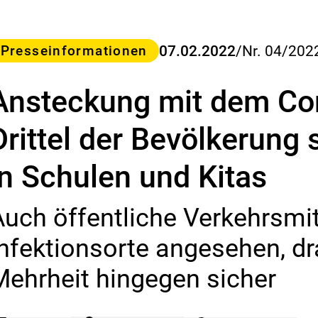
s
B
u
ategorie
07.02.2022
/
Nr. 04/202
Presseinformationen
n
d
e
Ansteckung mit dem Cor
s
-
I
Drittel der Bevölkerung
n
s
in Schulen und Kitas
t
i
t
Auch öffentliche Verkehrsmit
u
t
Infektionsorte angesehen, dr
f
ü
Mehrheit hingegen sicher
r
R
i