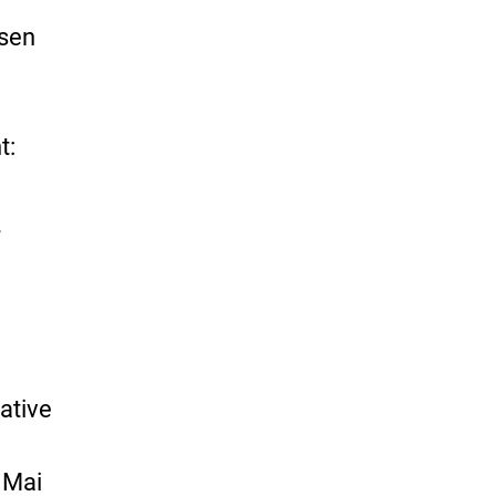
ssen
t:
e
ative
 Mai