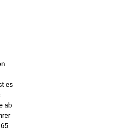
on
st es
s
e ab
hrer
 65