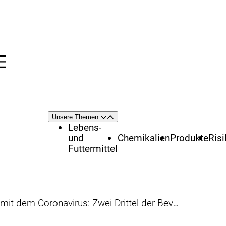
Menü
nü
Themenschwerpunkte
Unsere Themen
Öffnen
Schließen
Lebens-
und
Chemikalien
Produkte
Ris
Futtermittel
navirus: Zwei Drittel der Bevölkerung sehen hohes Risiko in Schulen und Kitas