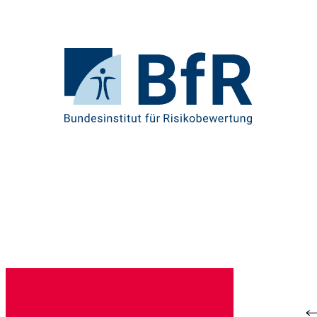
Direkt
zum
Seiteninhalt
springen
Zur
Startseite
von
BfR
–
Bundesinstitut
für
Risikobewertung
Br