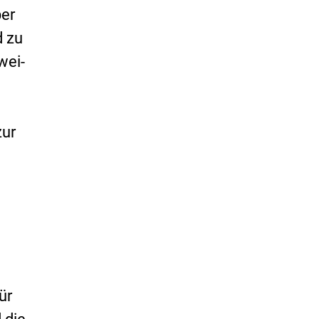
per
d zu
wei-
zur
ür