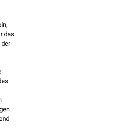
in,
er das
 der
e
des
m
ngen
hend