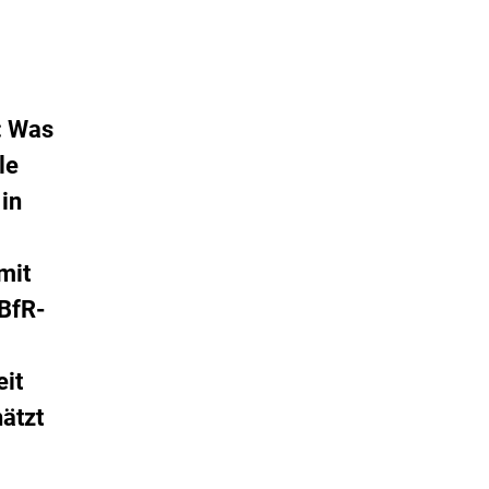
: Was
le
in
mit
 BfR-
eit
hätzt