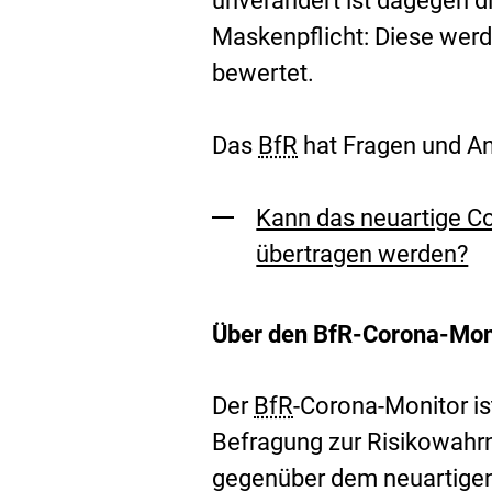
unverändert ist dagegen d
Maskenpflicht: Diese wer
bewertet.
Das
BfR
hat Fragen und An
Kann das neuartige C
übertragen werden?
Über den BfR-Corona-Mon
Der
BfR
-Corona-Monitor is
Befragung zur Risikowahr
gegenüber dem neuartigen