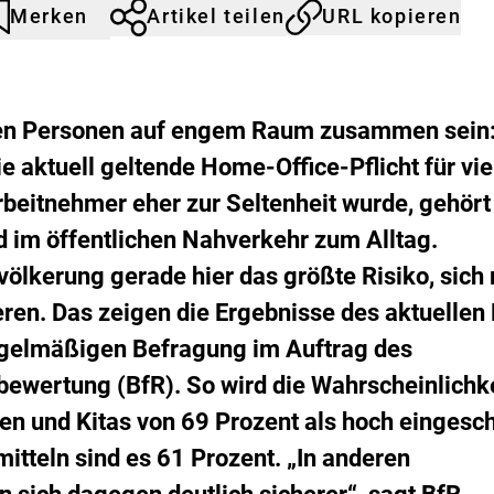
s
Merken
Artikel teilen
URL kopieren
rtikel
urch
i
k
icht
licken
o
emerkt
er
-
erkliste
B
inzufügen.
elen Personen auf engem Raum zusammen sein
e
e aktuell geltende Home-Office-Pflicht für vie
w
e
eitnehmer eher zur Seltenheit wurde, gehört 
r
t
d im öffentlichen Nahverkehr zum Alltag.
u
völkerung gerade hier das größte Risiko, sich 
n
g
eren. Das zeigen die Ergebnisse des aktuellen
egelmäßigen Befragung im Auftrag des
obewertung (BfR). So wird die Wahrscheinlichk
en und Kitas von 69 Prozent als hoch eingesc
mitteln sind es 61 Prozent. „In anderen