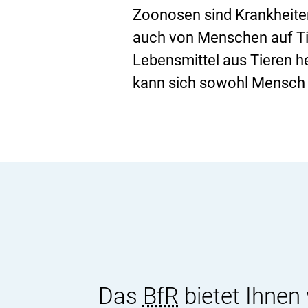
Zoonosen sind Krankheite
auch von Menschen auf Ti
Lebensmittel aus Tieren her
kann sich sowohl Mensch al
V
i
d
e
o
F
Das
BfR
bietet Ihnen