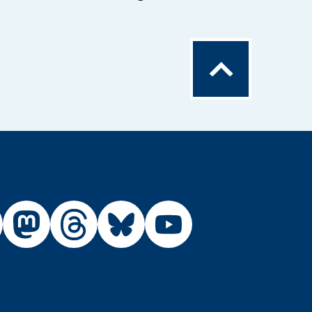
Zum
Seitenanfang
Externer
Externer
Externer
Externer
Link:
Link:
Link:
Link:
R
BfR
BfR
BfR
BfR
BfR
auf
auf
auf
auf
auf