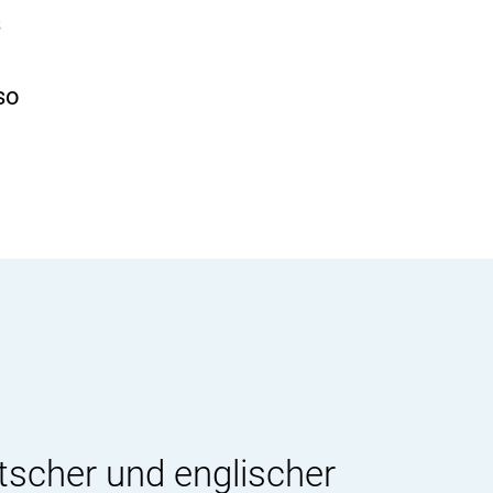
s
so
tscher und englischer