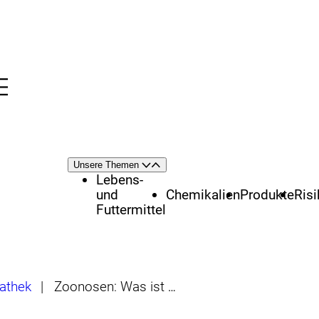
Menü
nü
Themenschwerpunkte
Unsere Themen
Öffnen
Schließen
Lebens-
und
Chemikalien
Produkte
Ris
Futtermittel
athek
|
Zoonosen: Was ist das?