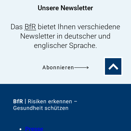
e
Unsere Newsletter
o
F
Das
BfR
bietet Ihnen verschiedene
o
Newsletter in deutscher und
o
englischer Sprache.
t
e
r
Zum
Abonnieren
Seitenanfa
Zur
Startseite
von
Footer
Presse