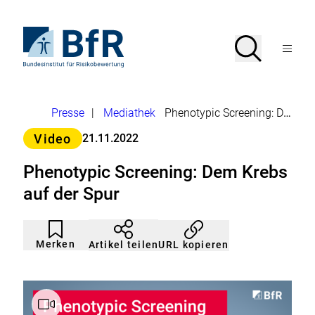
Direkt
zum
Seiteninhalt
Zur
Suche
Suche
springen
Startseite
Menü
von
öffnen
BfR
–
Bundesinstitut
Brotkrumennavigation
Presse
|
Mediathek
Phenotypic Screening: Dem Krebs auf der Spur
für
Risikobewertung
Kategorie>
Video
21.11.2022
Phenotypic Screening: Dem Krebs
auf der Spur
Artikel
Durch
nicht
Klicken
Merken
URL kopieren
Artikel teilen
gemerkt
der
Merkliste
hinzufügen.