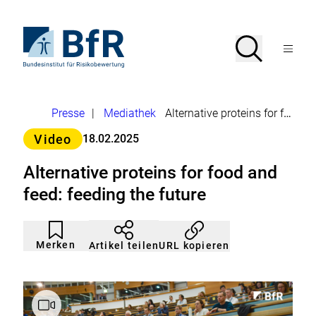
Direkt
zum
Seiteninhalt
Zur
Suche
Suche
springen
Startseite
Menü
von
öffnen
BfR
–
Bundesinstitut
Brotkrumennavigation
Presse
|
Mediathek
Alternative proteins for food and feed: feeding the future
für
Risikobewertung
Kategorie>
Video
18.02.2025
Alternative proteins for food and
feed: feeding the future
Artikel
Durch
nicht
Klicken
Merken
URL kopieren
Artikel teilen
gemerkt
der
Merkliste
hinzufügen.