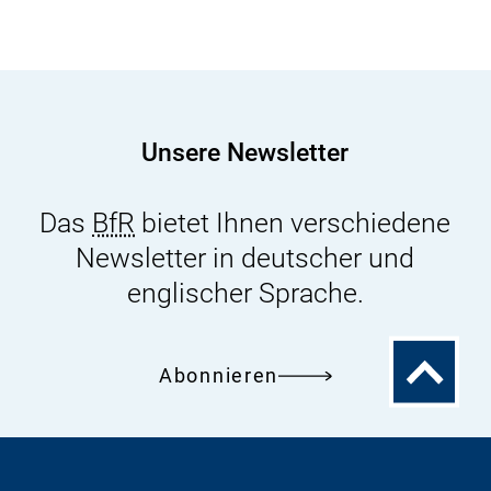
V
i
d
e
Unsere Newsletter
o
F
Das
BfR
bietet Ihnen verschiedene
o
Newsletter in deutscher und
o
englischer Sprache.
t
e
r
Zum
Abonnieren
Seitenanfa