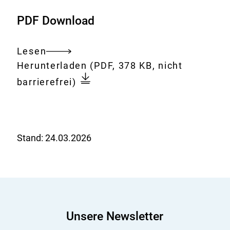
PDF Download
Lesen
Gesamtes
Download:
260518_Mikroplastik_infogra
Herunterladen
(PDF, 378 KB, nicht
Dokument
barrierefrei)
Stand:
24.03.2026
Unsere Newsletter