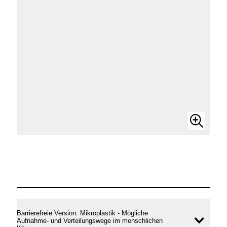
Bild
vergrö
anzei
Mikroplastik
Barrierefreie Version: Mikroplastik - Mögliche
Aufnahme- und Verteilungswege im menschlichen
Inhal