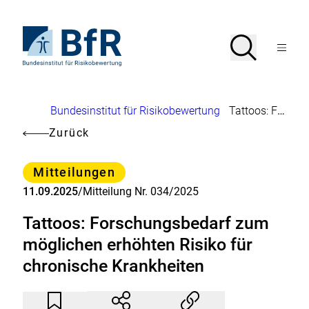
Direkt
zum
Seiteninhalt
Zur
Suche
Suche
springen
Startseite
Menü
von
öffnen
BfR
–
Bundesinstitut
Brotkrumennavigation
Bundesinstitut für Risikobewertung
Tattoos: Forschungsbedarf zum möglichen erhöhten Risiko für chronische Krankheiten
für
Risikobewertung
Zurück
Kategorie
Mitteilungen
11.09.2025
/
Mitteilung Nr. 034/2025
Tattoos: Forschungsbedarf zum
möglichen erhöhten Risiko für
chronische Krankheiten
Artikel
Durch
nicht
Klicken