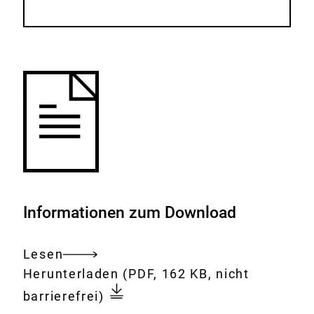
Informationen zum Download
Lesen
Gesamtes
Download:
tattoos-
Herunterladen
(PDF, 162 KB, nicht
Dokument
forschungsbedarf-
barrierefrei)
zum-