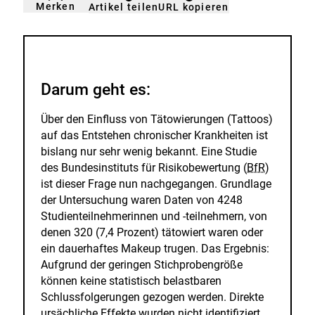
Merken
URL kopieren
Artikel teilen
gemerkt
der
Merkliste
hinzufügen.
Darum geht es:
Über den Einfluss von Tätowierungen (Tattoos)
auf das Entstehen chronischer Krankheiten ist
bislang nur sehr wenig bekannt. Eine Studie
des Bundesinstituts für Risikobewertung (
BfR
)
ist dieser Frage nun nachgegangen. Grundlage
der Untersuchung waren Daten von 4248
Studienteilnehmerinnen und -teilnehmern, von
denen 320 (7,4 Prozent) tätowiert waren oder
ein dauerhaftes Makeup trugen. Das Ergebnis:
Aufgrund der geringen Stichprobengröße
können keine statistisch belastbaren
Schlussfolgerungen gezogen werden. Direkte
ursächliche Effekte wurden nicht identifiziert.