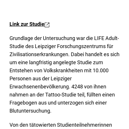
moeglichen-
erhoehten-
risiko-
Link zur Studie
E
fuer-
x
Grundlage der Untersuchung war die LIFE Adult-
chronische-
t
Studie des Leipziger Forschungszentrums für
krankheiten.pdf
e
Zivilisationserkrankungen. Dabei handelt es sich
r
um eine langfristig angelegte Studie zum
n
Entstehen von Volkskrankheiten mit 10.000
e
Personen aus der Leipziger
r
Erwachsenenbevölkerung. 4248 von ihnen
L
nahmen an der Tattoo-Studie teil, füllten einen
i
Fragebogen aus und unterzogen sich einer
n
Blutuntersuchung.
k
:
Von den tätowierten Studienteilnehmerinnen