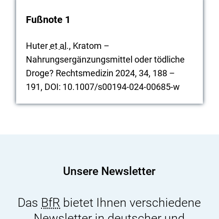
n
k
Fußnote 1
:
Huter
et al.
, Kratom –
Nahrungsergänzungsmittel oder tödliche
Droge? Rechtsmedizin 2024, 34, 188 –
191, DOI: 10.1007/s00194-024-00685-w
Unsere Newsletter
Das
BfR
bietet Ihnen verschiedene
Newsletter in deutscher und