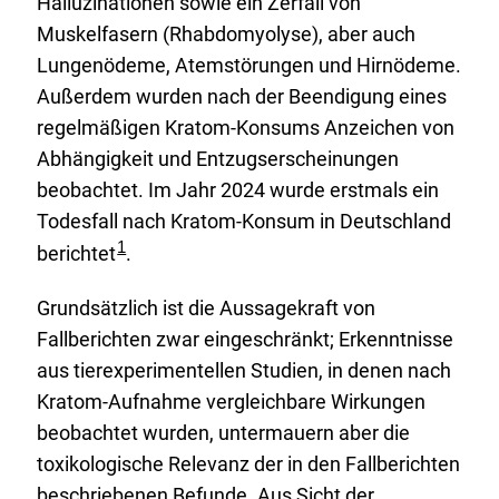
Halluzinationen sowie ein Zerfall von
Muskelfasern (Rhabdomyolyse), aber auch
Lungenödeme, Atemstörungen und Hirnödeme.
Außerdem wurden nach der Beendigung eines
regelmäßigen Kratom-Konsums Anzeichen von
Abhängigkeit und Entzugserscheinungen
beobachtet. Im Jahr 2024 wurde erstmals ein
Todesfall nach Kratom-Konsum in Deutschland
F
A
1
berichtet
.
u
n
ß
z
n
e
Grundsätzlich ist die Aussagekraft von
o
i
Fallberichten zwar eingeschränkt; Erkenntnisse
t
g
e
e
aus tierexperimentellen Studien, in denen nach
n
Kratom-Aufnahme vergleichbare Wirkungen
beobachtet wurden, untermauern aber die
toxikologische Relevanz der in den Fallberichten
beschriebenen Befunde. Aus Sicht der