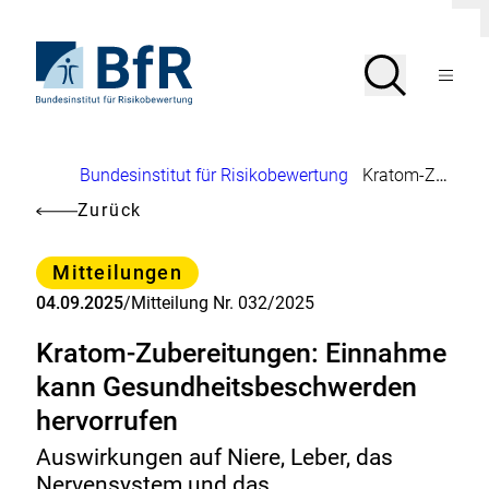
Direkt
D
Dial
zum
i
schl
Seiteninhalt
Zur
a
Suche
Suche
l
springen
Startseite
Menü
o
von
g
öffnen
BfR
s
c
–
h
Bundesinstitut
l
Brotkrumennavigation
Bundesinstitut für Risikobewertung
Kratom-Zubereitungen: Einnahme kann Gesundheitsbeschwerden hervorrufen
für
i
Risikobewertung
e
Zurück
ß
e
n
Kategorie
Mitteilungen
04.09.2025
/
Mitteilung Nr. 032/2025
Kratom-Zubereitungen: Einnahme
kann Gesundheitsbeschwerden
hervorrufen
Auswirkungen auf Niere, Leber, das
Nervensystem und das