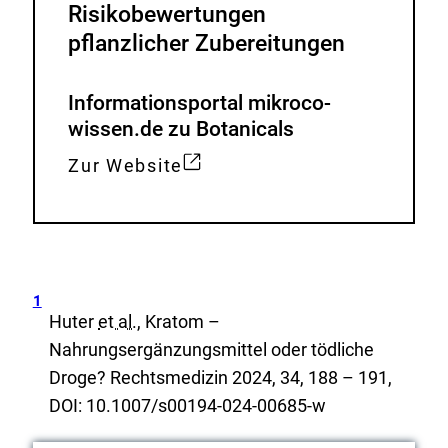
Risikobewertungen
pflanzlicher Zubereitungen
Informationsportal mikroco-
wissen.de zu Botanicals
Zur Website
E
x
t
e
r
Zur
1
n
Huter
et al.
, Kratom –
Erwähnung
e
der
Nahrungsergänzungsmittel oder tödliche
Fußnote
r
Droge? Rechtsmedizin 2024, 34, 188 – 191,
L
DOI: 10.1007/s00194-024-00685-w
i