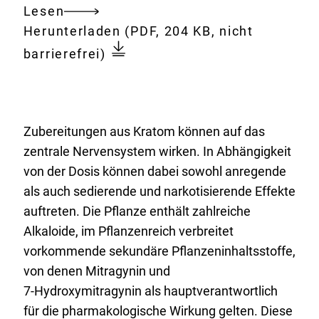
Lesen
Gesamtes
Download:
kratom-
Herunterladen
(PDF, 204 KB, nicht
Dokument
zubereitungen-
barrierefrei)
einnahme-
kann-
gesundheitsbeschwerden-
hervorrufen.pdf
Zubereitungen aus Kratom können auf das
zentrale Nervensystem wirken. In Abhängigkeit
von der Dosis können dabei sowohl anregende
als auch sedierende und narkotisierende Effekte
auftreten. Die Pflanze enthält zahlreiche
Alkaloide, im Pflanzenreich verbreitet
vorkommende sekundäre Pflanzeninhaltsstoffe,
von denen Mitragynin und
7-Hydroxymitragynin als hauptverantwortlich
für die pharmakologische Wirkung gelten. Diese