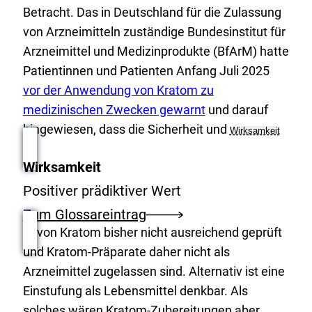
Betracht. Das in Deutschland für die Zulassung
von Arzneimitteln zuständige Bundesinstitut für
Arzneimittel und Medizinprodukte (BfArM) hatte
E
Patientinnen und Patienten Anfang Juli 2025
x
vor der Anwendung von Kratom zu
t
medizinischen Zwecken gewarnt
und darauf
e
hingewiesen, dass die Sicherheit und
Wirksamkeit
r
Wirksamkeit
n
e
Positiver prädiktiver Wert
r
Zum Glossareintrag
L
von Kratom bisher nicht ausreichend geprüft
i
und Kratom-Präparate daher nicht als
n
Arzneimittel zugelassen sind. Alternativ ist eine
k
Einstufung als Lebensmittel denkbar. Als
:
solches wären Kratom-Zubereitungen aber