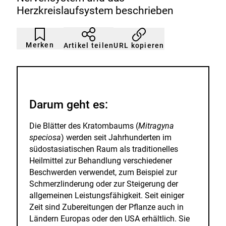
Herzkreislaufsystem beschrieben
Artikel
Durch
nicht
Klicken
Merken
URL kopieren
Artikel teilen
gemerkt
der
Merkliste
hinzufügen.
Darum geht es:
Die Blätter des Kratombaums (
Mitragyna
speciosa
) werden seit Jahrhunderten im
südostasiatischen Raum als traditionelles
Heilmittel zur Behandlung verschiedener
Beschwerden verwendet, zum Beispiel zur
Schmerzlinderung oder zur Steigerung der
allgemeinen Leistungsfähigkeit. Seit einiger
Zeit sind Zubereitungen der Pflanze auch in
Ländern Europas oder den USA erhältlich. Sie