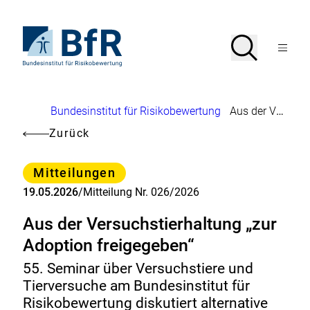
Direkt
zum
Seiteninhalt
Zur
Suche
Suche
springen
Startseite
Menü
von
öffnen
BfR
–
Bundesinstitut
Brotkrumennavigation
Bundesinstitut für Risikobewertung
Aus der Versuchstierhaltung „zur Adoption freigegeben“
für
Risikobewertung
Zurück
Kategorie
Mitteilungen
19.05.2026
/
Mitteilung Nr. 026/2026
Aus der Versuchstierhaltung „zur
Adoption freigegeben“
55. Seminar über Versuchstiere und
Tierversuche am Bundesinstitut für
Risikobewertung diskutiert alternative