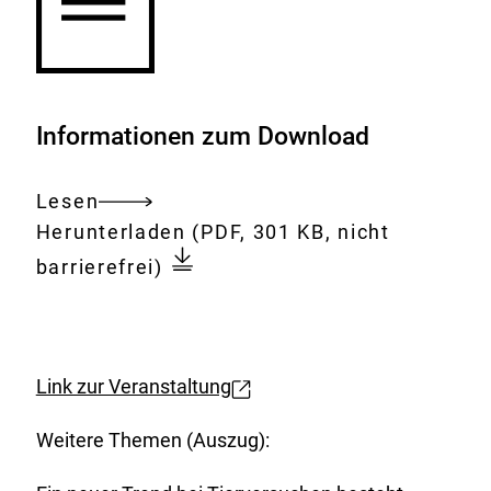
Informationen zum Download
Lesen
Gesamtes
Download:
aus-
Herunterladen
(PDF, 301 KB, nicht
Dokument
der-
barrierefrei)
versuchstierhaltung-
zur-
adoption-
freigegeben.pdf
Link zur Veranstaltung
E
x
Weitere Themen (Auszug):
t