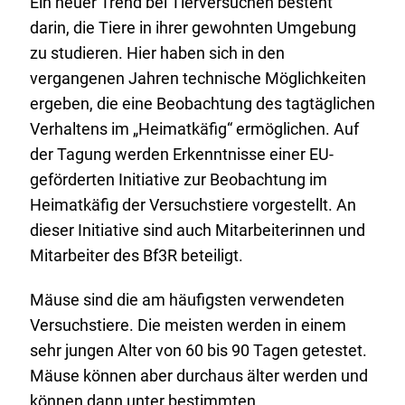
e
Ein neuer Trend bei Tierversuchen besteht
r
darin, die Tiere in ihrer gewohnten Umgebung
n
zu studieren. Hier haben sich in den
e
vergangenen Jahren technische Möglichkeiten
r
ergeben, die eine Beobachtung des tagtäglichen
L
Verhaltens im „Heimatkäfig“ ermöglichen. Auf
i
der Tagung werden Erkenntnisse einer EU-
n
geförderten Initiative zur Beobachtung im
k
Heimatkäfig der Versuchstiere vorgestellt. An
:
dieser Initiative sind auch Mitarbeiterinnen und
Mitarbeiter des Bf3R beteiligt.
Mäuse sind die am häufigsten verwendeten
Versuchstiere. Die meisten werden in einem
sehr jungen Alter von 60 bis 90 Tagen getestet.
Mäuse können aber durchaus älter werden und
können dann unter bestimmten