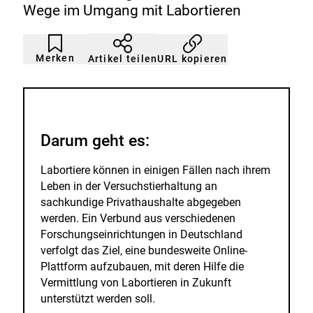
Wege im Umgang mit Labortieren
Artikel
Durch
nicht
Klicken
Merken
URL kopieren
Artikel teilen
gemerkt
der
Merkliste
hinzufügen.
Darum geht es:
Labortiere können in einigen Fällen nach ihrem
Leben in der Versuchstierhaltung an
sachkundige Privathaushalte abgegeben
werden. Ein Verbund aus verschiedenen
Forschungseinrichtungen in Deutschland
verfolgt das Ziel, eine bundesweite Online-
Plattform aufzubauen, mit deren Hilfe die
Vermittlung von Labortieren in Zukunft
unterstützt werden soll.