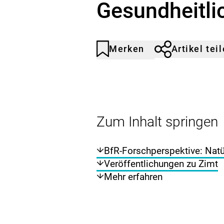
Gesundheitli
Merken
Artikel tei
Artikel
Durch
nicht
Klicken
gemerkt
der
Merkliste
hinzufügen.
Zum Inhalt springen
BfR-Forschperspektive: Natür
Veröffentlichungen zu Zimt
Mehr erfahren