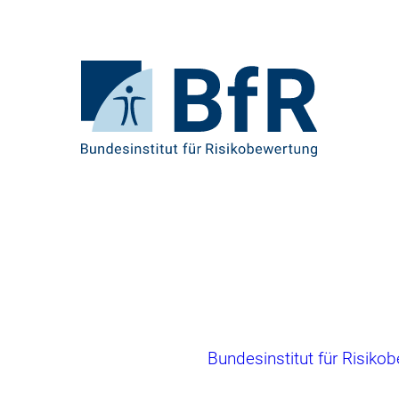
Direkt
zum
Seiteninhalt
springen
Zur
Startseite
von
BfR
–
Bundesinstitut
für
Risikobewertung
Brotkrumennavigation
Bundesinstitut für Risiko