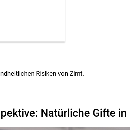
s
i
k
o
-
B
e
w
e
r
t
u
ndheitlichen Risiken von Zimt.
n
g
pektive: Natürliche Gifte in