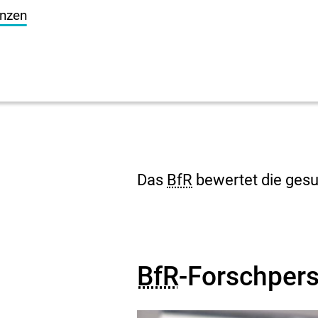
anzen
Das
BfR
bewertet die gesu
BfR
-Forschpers