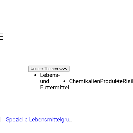
Menü
nü
Themenschwerpunkte
Unsere Themen
Öffnen
Schließen
Lebens-
und
Chemikalien
Produkte
Ris
Futtermittel
|
Spezielle Lebensmittelgruppen
|
Ausgewählte Leb