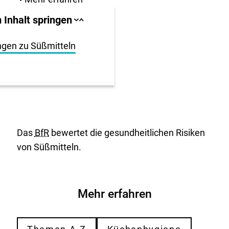
llbereich
 Inhalt springen
Sprungankerliste
Sprungankerliste
schließen
öffnen
igen
ngen zu Süßmitteln
en
Das
BfR
bewertet die gesundheitlichen Risiken
von Süßmitteln.
Mehr erfahren