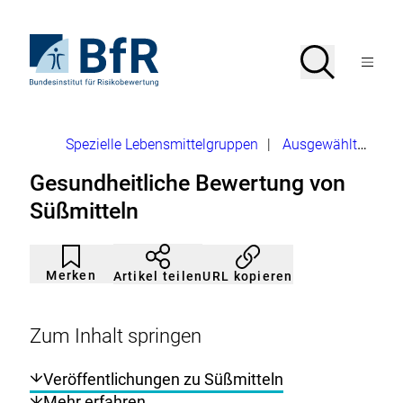
Direkt
zum
Seiteninhalt
Zur
Suche
Suche
springen
Startseite
Menü
von
öffnen
BfR
–
Bundesinstitut
Brotkrumennavigation
Spezielle Lebensmittelgruppen
|
Ausgewählte Lebensmittel
für
Risikobewertung
Gesundheitliche Bewertung von
Süßmitteln
Artikel
Durch
nicht
Klicken
Merken
URL kopieren
Artikel teilen
gemerkt
der
Merkliste
hinzufügen.
Zum Inhalt springen
Veröffentlichungen zu Süßmitteln
Mehr erfahren